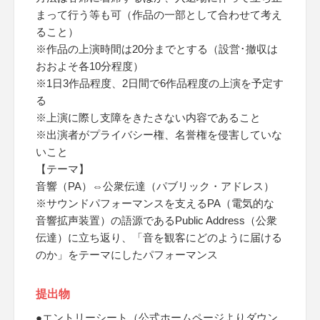
まって行う等も可（作品の一部として合わせて考え
ること）
※作品の上演時間は20分までとする（設営･撤収は
おおよそ各10分程度）
※1日3作品程度、2日間で6作品程度の上演を予定す
る
※上演に際し支障をきたさない内容であること
※出演者がプライバシー権、名誉権を侵害していな
いこと
【テーマ】
音響（PA）⇔公衆伝達（パブリック・アドレス）
※サウンドパフォーマンスを支えるPA（電気的な
音響拡声装置）の語源であるPublic Address（公衆
伝達）に立ち返り、「音を観客にどのように届ける
のか」をテーマにしたパフォーマンス
提出物
●エントリーシート（公式ホームページよりダウン