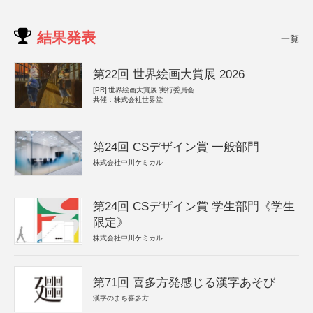
結果発表
一覧
第22回 世界絵画大賞展 2026
[PR]
世界絵画大賞展 実行委員会
共催：株式会社世界堂
第24回 CSデザイン賞 一般部門
株式会社中川ケミカル
第24回 CSデザイン賞 学生部門《学生
限定》
株式会社中川ケミカル
第71回 喜多方発感じる漢字あそび
漢字のまち喜多方