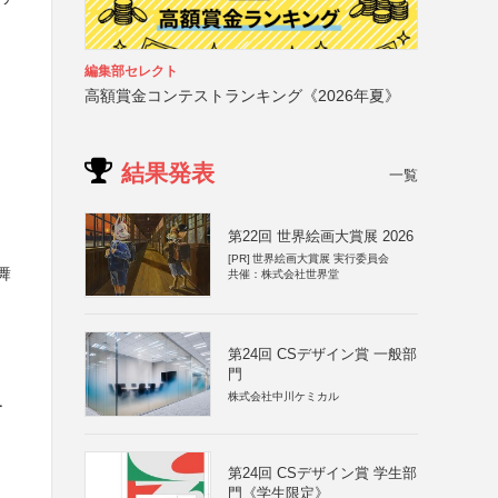
編集部セレクト
高額賞金コンテストランキング《2026年夏》
結果発表
一覧
第22回 世界絵画大賞展 2026
[PR]
世界絵画大賞展 実行委員会
舞
共催：株式会社世界堂
第24回 CSデザイン賞 一般部
門
株式会社中川ケミカル
ー
第24回 CSデザイン賞 学生部
門《学生限定》