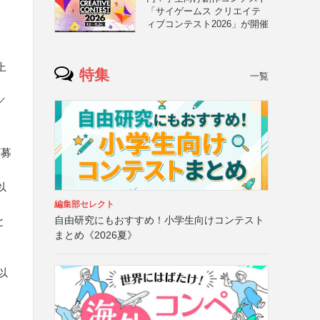
「サイゲームス クリエイテ
と
ィブコンテスト2026」が開催
上
特集
一覧
／
応募
以
編集部セレクト
自由研究にもおすすめ！小学生向けコンテスト
と
まとめ《2026夏》
以