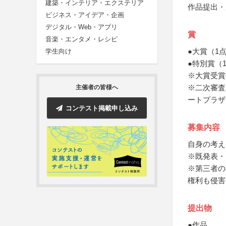
建築・インテリア・エクステリア
作品提出・
ビジネス・アイデア・企画
デジタル・Web・アプリ
賞
音楽・エンタメ・レシピ
●大賞（1
学生向け
●特別賞（
※大賞受賞
※二次審査
主催者の皆様へ
ートプラザ
コンテスト掲載申し込み
募集内容
自身の考え
※既発表・
※第三者の
権利も侵害
提出物
●作品