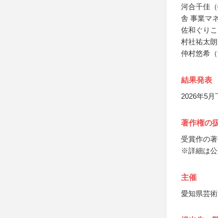
河合千佳（
舎 事業マ
佐和ぐりこ
村社祐太朗
仲村悠希（
結果発表
2026年
著作権の
受賞作の著
※詳細は公
主催
愛知県芸術