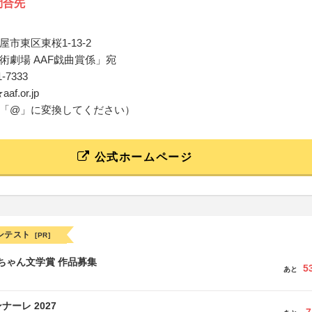
問合先
市東区東桜1-13-2
術劇場 AAF戯曲賞係」宛
11-7333
aaf.or.jp
「@」に変換してください）
公式ホームページ
ンテスト
[PR]
っちゃん文学賞 作品募集
5
あと
ーレ 2027