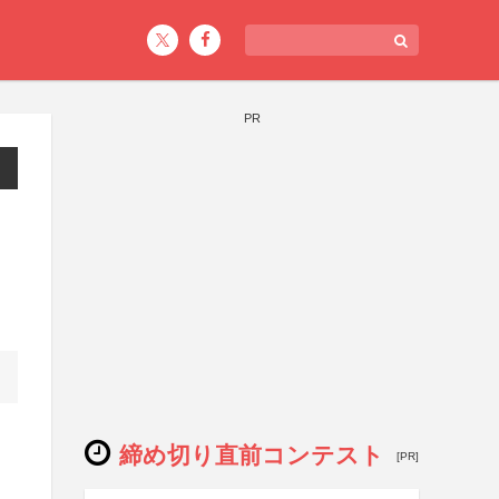
PR
締め切り直前コンテスト
[PR]