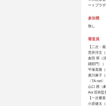
ートプラザ
参加費
無し
審査員
【二次・最
荒井洋文（
倉田 翠（演
踊部門〉）
平塚直隆（
廣川麻子（
〈TA-net
山口 茜（
Aoi 芸術
【一次審査
小原健太（