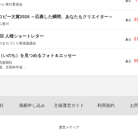
7
あと
ーレ実行委員会
Mコピー大賞2026 ～応募した瞬間、あなたもクリエイター～
2
あと
ム香川
5回 人権ショートレター
2
あと
のまちづくり推進協議会
命（いのち）を見つめるフォト＆エッセー
5
あと
売新聞社
省、文部科学省
日動火災保険株式会社、東京海上日動あんしん生命保険株式会社
社
掲載申し込み
主催運営ガイド
利用規約
お
運営メディア