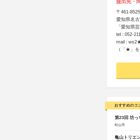
提出先・
〒461-8525
愛知県名古屋
「愛知県芸
tel : 052-2
mail : ws2★
（「★」を
おすすめのコ
第23回 坊
松山市
亀山トリエンナ