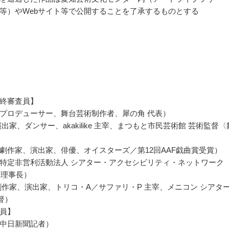
等）やWebサイト等で公開することを了承するものとする
終審査員】
プロデューサー、舞台芸術制作者、犀の角 代表）
出家、ダンサー、akakilike 主宰、まつもと市民芸術館 芸術監督〈
劇作家、演出家、俳優、オイスターズ／第12回AAF戯曲賞受賞）
特定非営利活動法人 シアター・アクセシビリティ・ネットワーク
〉 理事長）
劇作家、演出家、トリコ・A／サファリ・P 主宰、メニコン シアタ
監督）
員】
中日新聞記者）