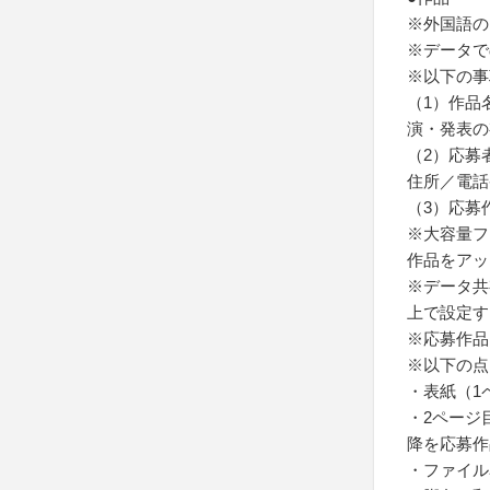
※外国語の
※データで
※以下の事
（1）作品
演・発表の
（2）応募
住所／電話
（3）応募
※大容量フ
作品をアッ
※データ共
上で設定す
※応募作品
※以下の点
・表紙（1
・2ページ
降を応募作
・ファイル