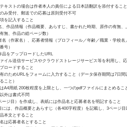
テキストの場合は作者本人の責任による日本語翻訳を添付するこ
のみ受付、郵送での応募は原則受付不可
項を記入すること
名、作品情報（作品概要、あらすじ、書かれた時期、原作の有無、
有無、作品の総ページ数）
者名（作家名）、応募者情報（プロフィール／年齢／職業・学校名
番号）
作品をアップロードしたURL
ァイル送信サービスやクラウドストレージサービス等を利用し、
プロードすること
有のためURLをフォームに入力すること（データ保存期間は7日間
ること）
はA4用紙 200枚程度を上限とし、一つのpdfファイルにまとめるこ
以外は書式不問
ページ目）を作成し、表紙には作品名と応募者名を明記すること
目には、作品概要とあらすじ（各400字程度）を記載し、3ページ目
品本文とすること
名は応募者名とすること