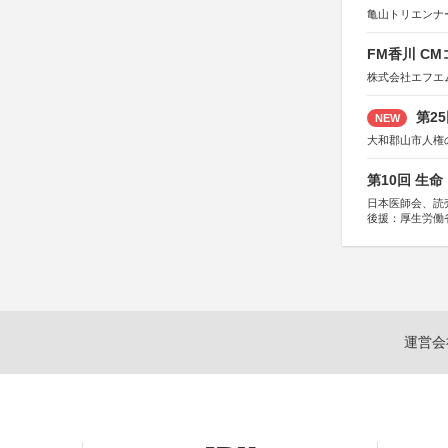
亀山トリエンナ
FM香川 C
株式会社エフエ
第2
NEW
大和郡山市人権
第10回 生
日本医師会、読
後援：厚生労働
協賛：東京海上
運営会