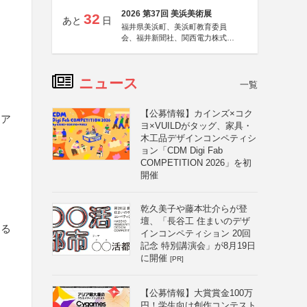
2026 第37回 美浜美術展
32
あと
日
福井県美浜町、美浜町教育委員
会、福井新聞社、関西電力株式会
社
ニュース
一覧
【公募情報】カインズ×コク
・ア
ヨ×VUILDがタッグ、家具・
木工品デザインコンペティシ
ョン「CDM Digi Fab
COMPETITION 2026」を初
開催
乾久美子や藤本壮介らが登
）
壇、「長谷工 住まいのデザ
なる
インコンペティション 20回
記念 特別講演会」が8月19日
に開催
[PR]
【公募情報】大賞賞金100万
円！学生向け創作コンテスト