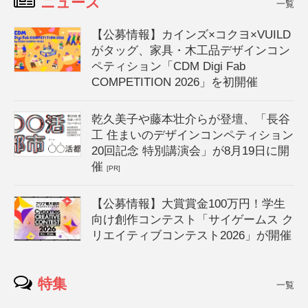
ニュース
一覧
【公募情報】カインズ×コクヨ×VUILD
がタッグ、家具・木工品デザインコン
ペティション「CDM Digi Fab
COMPETITION 2026」を初開催
乾久美子や藤本壮介らが登壇、「長谷
工 住まいのデザインコンペティション
20回記念 特別講演会」が8月19日に開
催
[PR]
【公募情報】大賞賞金100万円！学生
向け創作コンテスト「サイゲームス ク
リエイティブコンテスト2026」が開催
特集
一覧