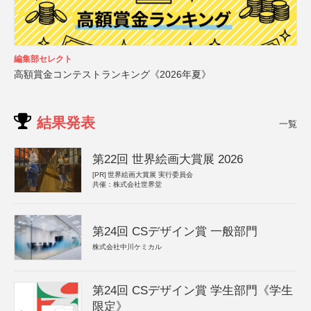
編集部セレクト
高額賞金コンテストランキング《2026年夏》
結果発表
一覧
第22回 世界絵画大賞展 2026
[PR]
世界絵画大賞展 実行委員会
共催：株式会社世界堂
第24回 CSデザイン賞 一般部門
株式会社中川ケミカル
第24回 CSデザイン賞 学生部門《学生
限定》