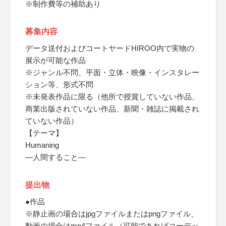
※制作費等の補助あり
募集内容
データ送付およびコートヤードHIROO内で実物の
展示が可能な作品
※ジャンル不問、平面・立体・映像・インスタレー
ション等、形式不問
※未発表作品に限る（他所で授賞していない作品、
商業出版されていない作品、新聞・雑誌に掲載され
ていない作品）
【テーマ】
Humaning
―人間すること―
提出物
●作品
※静止画の場合はjpgファイルまたはpngファイル、
動画の場合はmp4ファイル（可能であればコーデッ