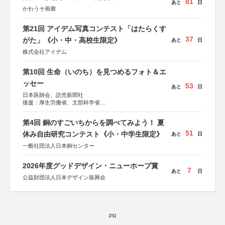
81
あと
日
かわうそ画廊
第21回 アイデム写真コンテスト「はたらくす
37
がた」《小・中・高校生限定》
あと
日
株式会社アイデム
第10回 生命（いのち）を見つめるフォト＆エ
ッセー
53
あと
日
日本医師会、読売新聞社
後援：厚生労働省、文部科学省
協賛：東京海上日動火災保険株式会社、東京海上日動あん
しん生命保険株式会社
第4回 銅のすごいちからを調べてみよう！ 夏
51
休み自由研究コンテスト《小・中学生限定》
あと
日
一般社団法人日本銅センター
2026年度グッドデザイン・ニューホープ賞
7
あと
日
公益財団法人日本デザイン振興会
PR