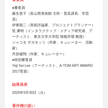
●審査員
麻生恵子（富山県美術館 主幹・普及課長、学芸
員）
伊東順二（美術評論家、プロジェクトプランナー）
筧 康明（インタラクティブ・メディア研究者、ア
ーティスト、東京大学大学院 情報学環 教授）
ジャコモ ザガネッリ（作家、キュレーター、活動
家）
丹原健翔（作家、キュレーター）
●特別審査員
Yeji Sei Lee（アーティスト、A-TOM ART AWARD
2017受賞）
結果発表
2025年9月30日（火）
著作権の扱い