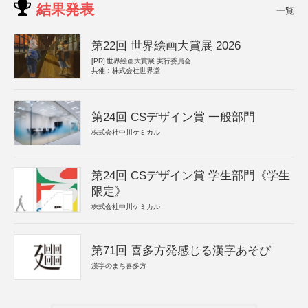
結果発表
一覧
第22回 世界絵画大賞展 2026
[PR]
世界絵画大賞展 実行委員会
共催：株式会社世界堂
第24回 CSデザイン賞 一般部門
株式会社中川ケミカル
第24回 CSデザイン賞 学生部門《学生
限定》
株式会社中川ケミカル
第71回 喜多方発感じる漢字あそび
漢字のまち喜多方