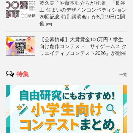
乾久美子や藤本壮介らが登壇、「長谷
工 住まいのデザインコンペティション
20回記念 特別講演会」が8月19日に開
催
[PR]
【公募情報】大賞賞金100万円！学生
向け創作コンテスト「サイゲームス ク
リエイティブコンテスト2026」が開催
特集
一覧