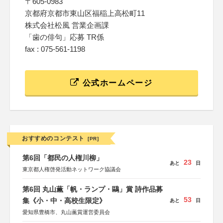
〒605-0983
京都府京都市東山区福稲上高松町11
株式会社松風 営業企画課
「歯の俳句」応募 TR係
fax : 075-561-1198
公式ホームページ
おすすめのコンテスト
[PR]
第6回「都民の人権川柳」
23
あと
日
東京都人権啓発活動ネットワーク協議会
第6回 丸山薫「帆・ランプ・鷗」賞 詩作品募
53
集《小・中・高校生限定》
あと
日
愛知県豊橋市、丸山薫賞運営委員会