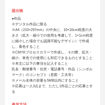
提出物
●作品
※デジタル作品に限る
※A4（210×297mm）の中央に、10×10cm程度の大
きさ（拡大・縮小での使用を考慮して、1×1cm程度
に縮小した場合でも認識可能なデザイン）で作成
し、着色すること
※CMYKプロセスカラーで作成し、その際、拡大・
縮小、単色での使用にも対応できるものとすること
※本文に以下の事項を記入すること
氏名・郵便番号・住所・電話番号・作品（シンボル
マーク）のコンセプト（意図・工夫等）
※メール全体の容量を5MB以内にすること
※応募は一人3点まで、ただし1作品ごとの応募とす
る
参加方法