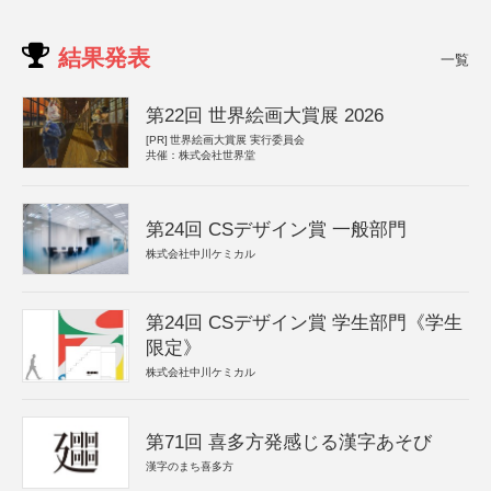
結果発表
一覧
第22回 世界絵画大賞展 2026
[PR]
世界絵画大賞展 実行委員会
共催：株式会社世界堂
第24回 CSデザイン賞 一般部門
株式会社中川ケミカル
第24回 CSデザイン賞 学生部門《学生
限定》
株式会社中川ケミカル
第71回 喜多方発感じる漢字あそび
漢字のまち喜多方