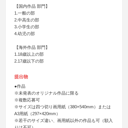
【国内作品 部門】
1.一般の部
2.中高生の部
3.小学生の部
4.幼児の部
【海外作品 部門】
1.18歳以上の部
2.17歳以下の部
提出物
●作品
※未発表のオリジナル作品に限る
※複数応募可
※サイズは四つ切り画用紙（380×540mm）または
A3用紙（297×420mm）
※若干のサイズ違い、画用紙以外の作品も可（額入
りは不可）