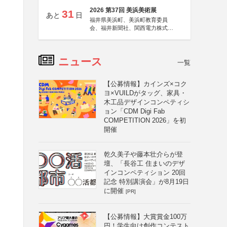
2026 第37回 美浜美術展
31
あと
日
福井県美浜町、美浜町教育委員
会、福井新聞社、関西電力株式会
社
ニュース
一覧
【公募情報】カインズ×コク
ヨ×VUILDがタッグ、家具・
木工品デザインコンペティシ
ョン「CDM Digi Fab
COMPETITION 2026」を初
開催
乾久美子や藤本壮介らが登
壇、「長谷工 住まいのデザ
インコンペティション 20回
記念 特別講演会」が8月19日
に開催
[PR]
【公募情報】大賞賞金100万
円！学生向け創作コンテスト