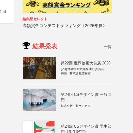
2
日
編集部セレクト
高額賞金コンテストランキング《2026年夏》
結果発表
一覧
第22回 世界絵画大賞展 2026
[PR]
世界絵画大賞展 実行委員会
共催：株式会社世界堂
第24回 CSデザイン賞 一般部
門
株式会社中川ケミカル
第24回 CSデザイン賞 学生部
門《学生限定》