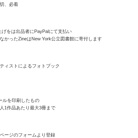
切、必着
売上げをは出品者にPayPalにて支払い
かったZineはNew York公立図書館に寄付します
ティストによるフォトブック
ールを印刷したもの
人1作品あたり最大3冊まで
ページのフォームより登録