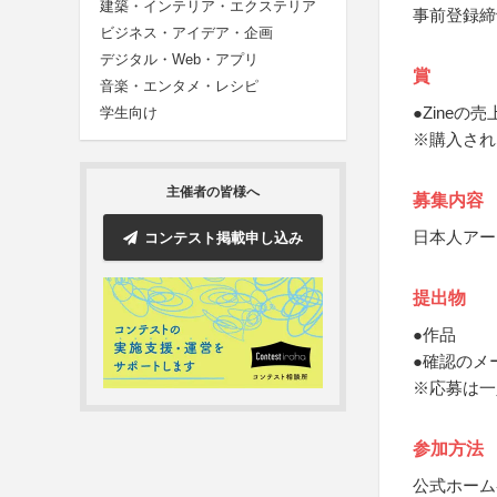
建築・インテリア・エクステリア
事前登録締
ビジネス・アイデア・企画
デジタル・Web・アプリ
賞
音楽・エンタメ・レシピ
●Zineの
学生向け
※購入されな
主催者の皆様へ
募集内容
日本人アー
コンテスト掲載申し込み
提出物
●作品
●確認のメ
※応募は一
参加方法
公式ホーム