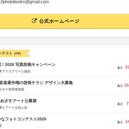
y10photobooks@gmail.com
公式ホームページ
ンテスト
[PR]
！2026 写真投稿キャンペーン
3
あと
本アイスクリーム協会
版 音楽著作権の啓発チラシ デザイン大募集
15
あと
ラオケ使用者連盟
をめざすアート公募展
7
あと
康とアートを結ぶ会
なフォトコンテスト2026
1
あと
堂