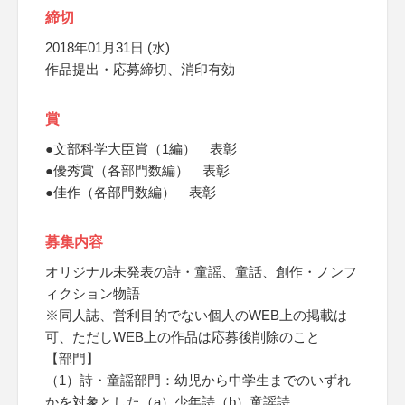
締切
2018年01月31日 (水)
作品提出・応募締切、消印有効
賞
●文部科学大臣賞（1編） 表彰
●優秀賞（各部門数編） 表彰
●佳作（各部門数編） 表彰
募集内容
オリジナル未発表の詩・童謡、童話、創作・ノンフ
ィクション物語
※同人誌、営利目的でない個人のWEB上の掲載は
可、ただしWEB上の作品は応募後削除のこと
【部門】
（1）詩・童謡部門：幼児から中学生までのいずれ
かを対象とした（a）少年詩（b）童謡詩