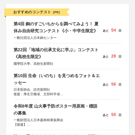
おすすめのコンテスト
[PR]
第4回 銅のすごいちからを調べてみよう！ 夏
54
休み自由研究コンテスト《小・中学生限定》
あと
日
一般社団法人日本銅センター
第22回「地域の伝承文化に学ぶ」コンテスト
28
《高校生限定》
あと
日
國學院大學、高校生新聞社
第10回 生命（いのち）を見つめるフォト＆エ
ッセー
56
あと
日
日本医師会、読売新聞社
後援：厚生労働省、文部科学省
協賛：東京海上日動火災保険株式会社、東京海上日動あん
しん生命保険株式会社
令和8年度 山火事予防ポスター用原画・標語
の募集
55
あと
日
一般財団法人日本森林林業振興会
【後援】
総務省消防庁、文部科学省、林野庁、全国森林組合連合
会、森林火災対策協会