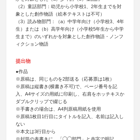
（2）童話部門：幼児から小学校1、2年生までを対
象とした創作物語（絵本テキストは不可）
（3）読み物部門：（a）中学年向け（小学校3、4年
生）または（b）高学年向け（小学校5年生から中学
生まで）のいずれかを対象とした創作物語・ノンフ
ィクション物語
提出物
●作品
※原稿は、同じものを2部送る（応募票は1枚）
※原稿は縦書き(横書き不可)で、ページ番号を記
入、A4サイズの用紙に印刷し、右肩をホッチキスか
ダブルクリップで綴じる
※手書きの場合は、A4判原稿用紙を使用
※原稿1枚目1行目にタイトルを記入、名前は記入し
ない
※本文は3行目から
※封筒の表書きに、「◯◯部門」と赤字で明記