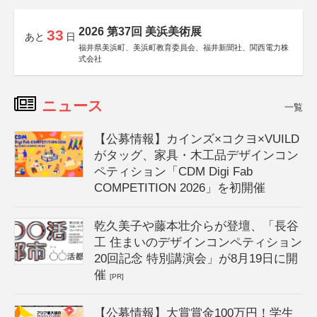
2026 第37回 美浜美術展
33
あと
日
福井県美浜町、美浜町教育委員会、福井新聞社、関西電力株
式会社
ニュース
一覧
【公募情報】カインズ×コクヨ×VUILD
がタッグ、家具・木工品デザインコン
ペティション「CDM Digi Fab
COMPETITION 2026」を初開催
乾久美子や藤本壮介らが登壇、「長谷
工 住まいのデザインコンペティション
20回記念 特別講演会」が8月19日に開
催
[PR]
【公募情報】大賞賞金100万円！学生