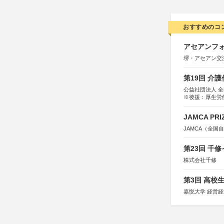
おすすめのコ
アセアンフォ
堺・アセアン交
第19回 介
公益社団法人 
※後援：厚生労
JAMCA P
JAMCA（全
第23回 千
株式会社千修
第3回 高校
嘉悦大学 経営