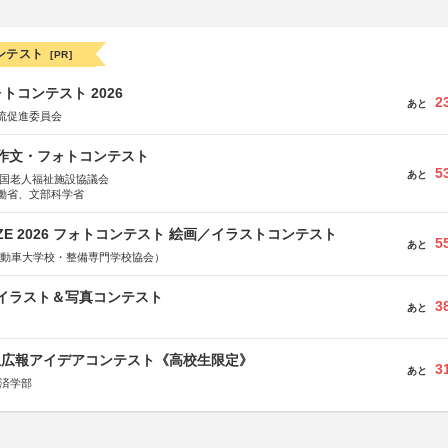
ンテスト
[PR]
トコンテスト 2026
2
あと
流促進委員会
護作文・フォトコンテスト
5
あと
全国老人福祉施設協議会
働省、文部科学省
RIZE 2026 フォトコンテスト 絵画／イラストコンテスト
5
あと
国自動車大学校・整備専門学校協会）
修イラスト＆写真コンテスト
3
あと
生広報アイデアコンテスト《高校生限定》
3
あと
経済学部