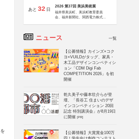
2026 第37回 美浜美術展
32
あと
日
福井県美浜町、美浜町教育委員
会、福井新聞社、関西電力株式会
社
ニュース
一覧
【公募情報】カインズ×コク
ヨ×VUILDがタッグ、家具・
木工品デザインコンペティシ
ョン「CDM Digi Fab
COMPETITION 2026」を初
開催
乾久美子や藤本壮介らが登
壇、「長谷工 住まいのデザ
インコンペティション 20回
記念 特別講演会」が8月19日
に開催
[PR]
目を
【公募情報】大賞賞金100万
円！学生向け創作コンテスト