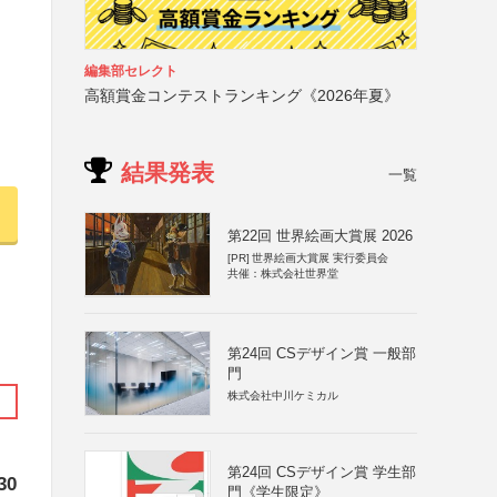
編集部セレクト
高額賞金コンテストランキング《2026年夏》
結果発表
一覧
第22回 世界絵画大賞展 2026
[PR]
世界絵画大賞展 実行委員会
共催：株式会社世界堂
第24回 CSデザイン賞 一般部
門
株式会社中川ケミカル
第24回 CSデザイン賞 学生部
30
門《学生限定》