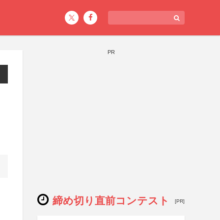
PR
締め切り直前コンテスト
[PR]