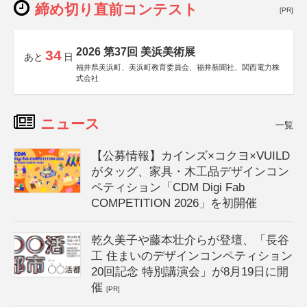
締め切り直前コンテスト
[PR]
2026 第37回 美浜美術展
34
あと
日
福井県美浜町、美浜町教育委員会、福井新聞社、関西電力株
式会社
ニュース
一覧
【公募情報】カインズ×コクヨ×VUILD
がタッグ、家具・木工品デザインコン
ペティション「CDM Digi Fab
COMPETITION 2026」を初開催
乾久美子や藤本壮介らが登壇、「長谷
工 住まいのデザインコンペティション
20回記念 特別講演会」が8月19日に開
催
[PR]