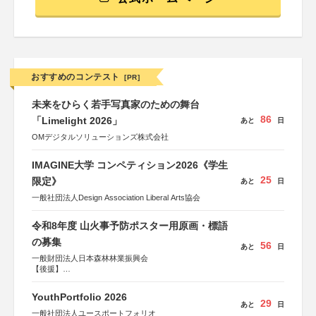
おすすめのコンテスト
[PR]
未来をひらく若手写真家のための舞台
86
「Limelight 2026」
あと
日
OMデジタルソリューションズ株式会社
IMAGINE大学 コンペティション2026《学生
25
限定》
あと
日
一般社団法人Design Association Liberal Arts協会
令和8年度 山火事予防ポスター用原画・標語
の募集
56
あと
日
一般財団法人日本森林林業振興会
【後援】
総務省消防庁、文部科学省、林野庁、全国森林組合連合
会、森林火災対策協会
YouthPortfolio 2026
29
あと
日
一般社団法人ユースポートフォリオ