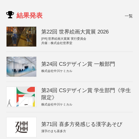
結果発表
一覧
第22回 世界絵画大賞展 2026
[PR]
世界絵画大賞展 実行委員会
共催：株式会社世界堂
第24回 CSデザイン賞 一般部門
株式会社中川ケミカル
第24回 CSデザイン賞 学生部門《学生
限定》
株式会社中川ケミカル
第71回 喜多方発感じる漢字あそび
漢字のまち喜多方