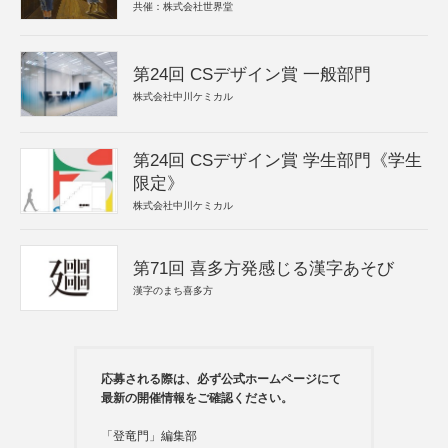
共催：株式会社世界堂
第24回 CSデザイン賞 一般部門
株式会社中川ケミカル
第24回 CSデザイン賞 学生部門《学生
限定》
株式会社中川ケミカル
第71回 喜多方発感じる漢字あそび
漢字のまち喜多方
応募される際は、必ず公式ホームページにて
最新の開催情報をご確認ください。
「登竜門」編集部