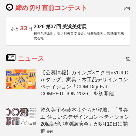
締め切り直前コンテスト
[PR]
2026 第37回 美浜美術展
33
あと
日
福井県美浜町、美浜町教育委員会、福井新聞社、関西電力株
式会社
ニュース
一覧
【公募情報】カインズ×コクヨ×VUILD
がタッグ、家具・木工品デザインコン
ペティション「CDM Digi Fab
COMPETITION 2026」を初開催
乾久美子や藤本壮介らが登壇、「長谷
工 住まいのデザインコンペティション
20回記念 特別講演会」が8月19日に開
催
[PR]