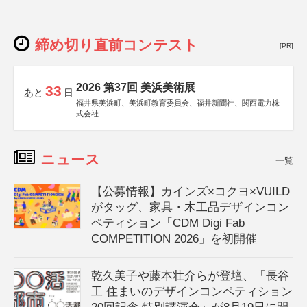
締め切り直前コンテスト
[PR]
2026 第37回 美浜美術展
33
あと
日
福井県美浜町、美浜町教育委員会、福井新聞社、関西電力株
式会社
ニュース
一覧
【公募情報】カインズ×コクヨ×VUILD
がタッグ、家具・木工品デザインコン
ペティション「CDM Digi Fab
COMPETITION 2026」を初開催
乾久美子や藤本壮介らが登壇、「長谷
工 住まいのデザインコンペティション