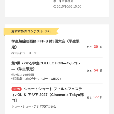
祭・東京事務局
2015/10/02 15:00
おすすめのコンテスト
[PR]
学生短編映画祭 FFF-S 第9回大会《学生限
30
定》
あと
日
株式会社フェローズ
第3回 ハマる学生COLLECTION―ハルコレ
―《学生限定》
54
あと
日
学校法人岩崎学園
特別協賛：株式会社ウィゴー（WEGO）
ショートショート フィルムフェステ
NEW
ィバル ＆ アジア 2027【Cinematic Tokyo部
177
あと
日
門】
ショートショートアジア実行委員会