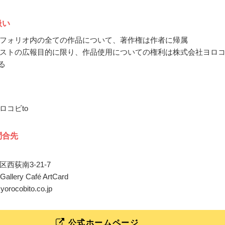
扱い
フォリオ内の全ての作品について、著作権は作者に帰属
ストの広報目的に限り、作品使用についての権利は株式会社ヨロ
る
ロコビto
問合先
西荻南3-21-7
llery Café ArtCard
@yorocobito.co.jp
公式ホームページ