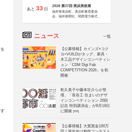
2026 第37回 美浜美術展
33
あと
日
福井県美浜町、美浜町教育委員
会、福井新聞社、関西電力株式会
社
ニュース
一覧
【公募情報】カインズ×コク
8
ヨ×VUILDがタッグ、家具・
木工品デザインコンペティシ
ョン「CDM Digi Fab
COMPETITION 2026」を初
開催
乾久美子や藤本壮介らが登
壇、「長谷工 住まいのデザ
インコンペティション 20回
記念 特別講演会」が8月19日
害す
に開催
[PR]
【公募情報】大賞賞金100万
円！学生向け創作コンテスト