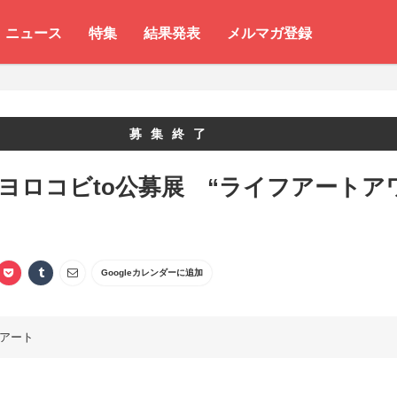
ニュース
特集
結果発表
メルマガ登録
募集終了
 ヨロコビto公募展 “ライフアートア
Googleカレンダーに追加
アート