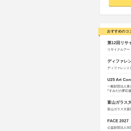
おすすめのコ
第12回リサ
リサイクルアー
ディファレン
ディファレント
U25 Art Con
一般財団法人東
｢すみだの夢応
すみだ五彩の芸
富山ガラス大賞
富山ガラス大賞
FACE 2027
公益財団法人S