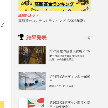
編集部セレクト
高額賞金コンテストランキング《2026年夏》
コビ
結果発表
一覧
第22回 世界絵画大賞展 2026
[PR]
世界絵画大賞展 実行委員会
共催：株式会社世界堂
第24回 CSデザイン賞 一般部
門
株式会社中川ケミカル
第24回 CSデザイン賞 学生部
門《学生限定》