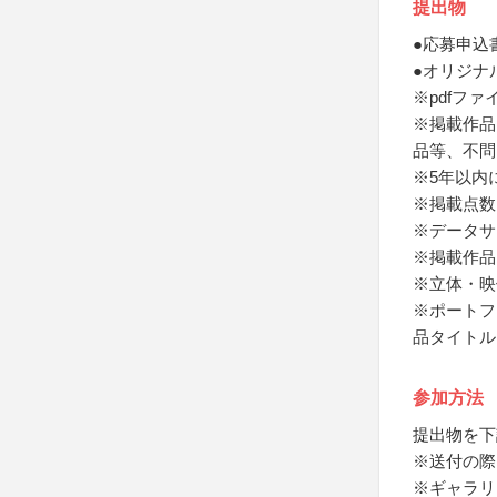
提出物
●応募申込
●オリジナ
※pdfフ
※掲載作品
品等、不問
※5年以内
※掲載点数
※データサ
※掲載作品
※立体・映
※ポートフ
品タイトル
参加方法
提出物を下
※送付の際
※ギャラリ