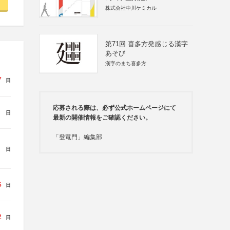
株式会社中川ケミカル
第71回 喜多方発感じる漢字
あそび
漢字のまち喜多方
7
日
応募される際は、必ず公式ホームページにて
日
最新の開催情報をご確認ください。
「登竜門」編集部
日
6
日
2
日