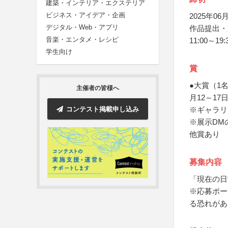
建築・インテリア・エクステリア
ビジネス・アイデア・企画
2025年06月
デジタル・Web・アプリ
作品提出・
音楽・エンタメ・レシピ
11:00～
学生向け
賞
●大賞（1
主催者の皆様へ
月12～1
コンテスト掲載申し込み
※ギャラリ
※展示DM
他賞あり
募集内容
「現在の日
※応募ポー
る恐れがあ