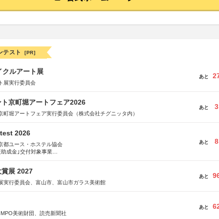
ンテスト
[PR]
イクルアート展
2
あと
ト展実行委員会
ト京町堀アートフェア2026
3
あと
京町堀アートフェア実行委員会（株式会社チグニッタ内）
test 2026
8
あと
京都ユース・ホステル協会
援助成金｣交付対象事業
術祭 連携企画
展 2027
9
あと
展実行委員会、富山市、富山市ガラス美術館
6
あと
OMPO美術財団、読売新聞社