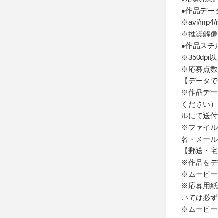
●作品デー
※avi/mp
※推奨解像度
●作品スチル
※350dpi
※応募点数
【データで
※作品デー
ください）
ルにて送付
※ファイル
名・メール
【郵送・宅
※作品をデ
※ムービー
※応募用紙
いては必ず
※ムービー