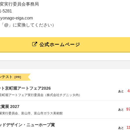
変実行委員会事務局
21-5281
o★yonago-eiga.com
「@」に変換してください）
公式ホームページ
ンテスト
[PR]
ト京町堀アートフェア2026
4
あと
京町堀アートフェア実行委員会（株式会社チグニッタ内）
展 2027
9
あと
展実行委員会、富山市、富山市ガラス美術館
グッドデザイン・ニューホープ賞
1
あと