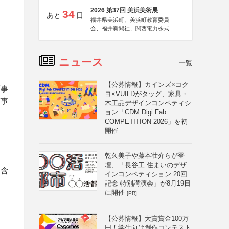
2026 第37回 美浜美術展
34
あと
日
福井県美浜町、美浜町教育委員
会、福井新聞社、関西電力株式会
社
ニュース
一覧
【公募情報】カインズ×コク
画事
ヨ×VUILDがタッグ、家具・
画事
木工品デザインコンペティシ
ョン「CDM Digi Fab
COMPETITION 2026」を初
開催
乾久美子や藤本壮介らが登
壇、「長谷工 住まいのデザ
を含
インコンペティション 20回
記念 特別講演会」が8月19日
に開催
[PR]
【公募情報】大賞賞金100万
円！学生向け創作コンテスト