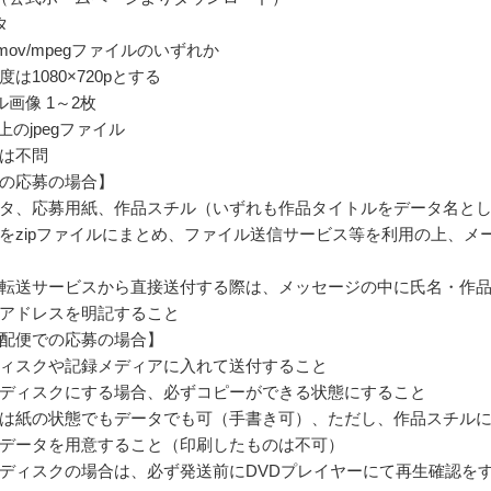
タ
4/mov/mpegファイルのいずれか
は1080×720pとする
画像 1～2枚
以上のjpegファイル
は不問
の応募の場合】
タ、応募用紙、作品スチル（いずれも作品タイトルをデータ名と
をzipファイルにまとめ、ファイル送信サービス等を利用の上、メ
転送サービスから直接送付する際は、メッセージの中に氏名・作
アドレスを明記すること
配便での応募の場合】
ィスクや記録メディアに入れて送付すること
ディスクにする場合、必ずコピーができる状態にすること
は紙の状態でもデータでも可（手書き可）、ただし、作品スチル
データを用意すること（印刷したものは不可）
ディスクの場合は、必ず発送前にDVDプレイヤーにて再生確認を