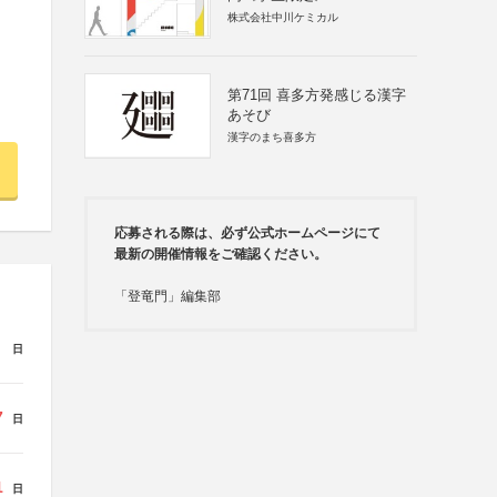
株式会社中川ケミカル
第71回 喜多方発感じる漢字
あそび
漢字のまち喜多方
応募される際は、必ず公式ホームページにて
最新の開催情報をご確認ください。
「登竜門」編集部
日
7
日
1
日