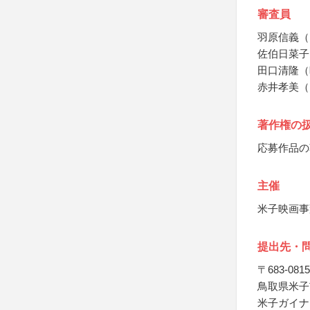
審査員
羽原信義（
佐伯日菜子
田口清隆（
赤井孝美（
著作権の
応募作品の
主催
米子映画事
提出先・
〒683-0815
鳥取県米子市
米子ガイナ