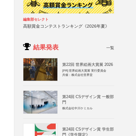
編集部セレクト
高額賞金コンテストランキング《2026年夏》
結果発表
一覧
第22回 世界絵画大賞展 2026
[PR]
世界絵画大賞展 実行委員会
共催：株式会社世界堂
第24回 CSデザイン賞 一般部
門
株式会社中川ケミカル
第24回 CSデザイン賞 学生部
門《学生限定》