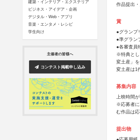
建築・インテリア・エクステリア
作品提出・
ビジネス・アイデア・企画
デジタル・Web・アプリ
賞
音楽・エンタメ・レシピ
●グランプ
学生向け
●準グラン
●各審査員
※特典とし
主催者の皆様へ
変土産」を
コンテスト掲載申し込み
変土産は1
募集内容
上映時間が
※応募者に
む作品は応
提出物
●応募用紙