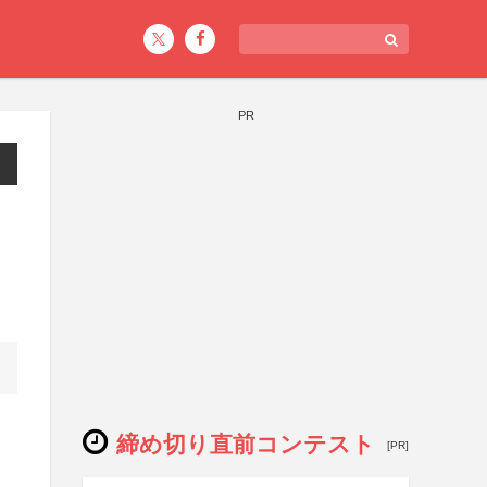
PR
締め切り直前コンテスト
[PR]