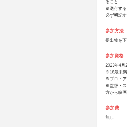
ること
※送付する
必ず明記す
参加方法
提出物を下
参加資格
2023年
※18歳未
※プロ・ア
※監督・ス
方から映画
参加費
無し