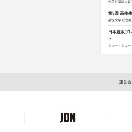
公益財団法人日
第3回 高校
嘉悦大学 経営
日本直販プレ
ト
ショートショート
運営会