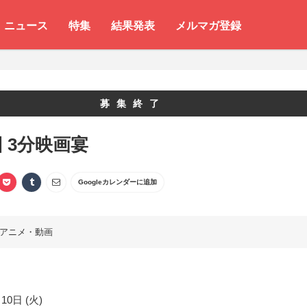
ニュース
特集
結果発表
メルマガ登録
募集終了
回 3分映画宴
Googleカレンダーに追加
アニメ・動画
10日 (火)