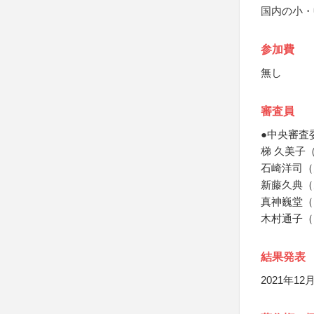
国内の小・
参加費
無し
審査員
●中央審査
梯 久美子
石崎洋司（
新藤久典（
真神巍堂（
木村通子（
結果発表
2021年