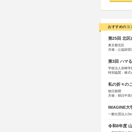
おすすめのコ
第25回 北
東京都北区
共催：公益財団
協力：一般財団
協賛：株式会社
第3回 ハマ
学校法人岩崎学
特別協賛：株式
私の折々のこ
朝日新聞
共催：朝日中高
IMAGINE
一般社団法人Design 
令和8年度 