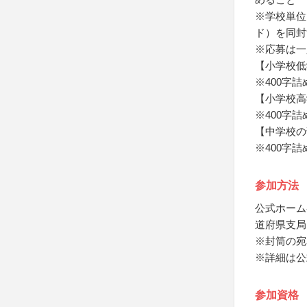
※学校単位
ド）を同封
※応募は一
【小学校低
※400字
【小学校高
※400字
【中学校の
※400字
参加方法
公式ホーム
道府県支局
※封筒の宛
※詳細は公
参加資格