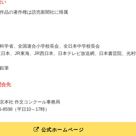
扱い
作品の著作権は読売新聞社に帰属
科学省、全国連合小学校長会、全日本中学校長会
東日本、JR東海、JR西日本、日本テレビ放送網、日本書芸院、光村
鉛筆
問合先
京本社 作文コンクール事務局
-3216-8598（平日10～17時）
公式ホームページ