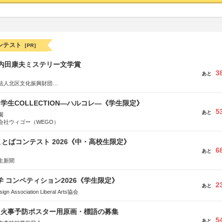
ンテスト
[PR]
区内田康夫ミステリー文学賞
3
あと
法人北区文化振興財団
法人内田康夫財団
実業之日本社
る学生COLLECTION―ハルコレ―《学生限定》
5
あと
園
会社ウィゴー（WEGO）
とばコンテスト 2026《中・高校生限定》
6
あと
生新聞
大学 コンペティション2026《学生限定》
2
あと
Association Liberal Arts協会
山火事予防ポスター用原画・標語の募集
5
あと