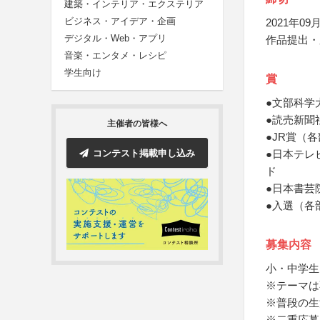
建築・インテリア・エクステリア
ビジネス・アイデア・企画
2021年09月
デジタル・Web・アプリ
作品提出・
音楽・エンタメ・レシピ
学生向け
賞
●文部科学
●読売新聞
主催者の皆様へ
●JR賞（
コンテスト掲載申し込み
●日本テレ
ド
●日本書芸
●入選（各
募集内容
小・中学生
※テーマは
※普段の生
※二重応募