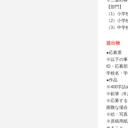
【部門】
（1）小学
（2）小学
（3）中学
提出物
●応募票
※以下の事
ID・応募
学校名・学
●作品
※400字
※鉛筆（B
※応募する
困難な場合
※絵・写真
※原稿用紙
めること