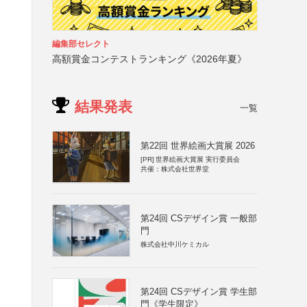
編集部セレクト
高額賞金コンテストランキング《2026年夏》
結果発表
一覧
第22回 世界絵画大賞展 2026
[PR]
世界絵画大賞展 実行委員会
共催：株式会社世界堂
第24回 CSデザイン賞 一般部
門
株式会社中川ケミカル
第24回 CSデザイン賞 学生部
門《学生限定》