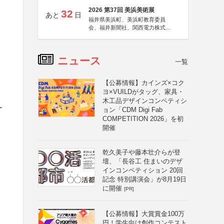
2026 第37回 美浜美術展
32
あと
日
福井県美浜町、美浜町教育委員
会、福井新聞社、関西電力株式会
社
ニュース
一覧
【公募情報】カインズ×コク
ヨ×VUILDがタッグ、家具・
木工品デザインコンペティシ
ー
ョン「CDM Digi Fab
COMPETITION 2026」を初
開催
乾久美子や藤本壮介らが登
壇、「長谷工 住まいのデザ
インコンペティション 20回
記念 特別講演会」が8月19日
に開催
[PR]
【公募情報】大賞賞金100万
円！学生向け創作コンテスト