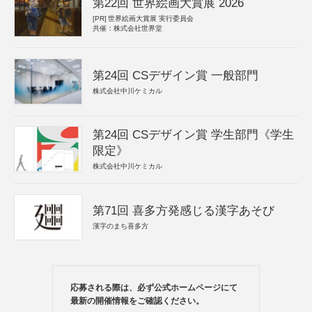
第22回 世界絵画大賞展 2026
[PR]
世界絵画大賞展 実行委員会
共催：株式会社世界堂
第24回 CSデザイン賞 一般部門
株式会社中川ケミカル
第24回 CSデザイン賞 学生部門《学生
限定》
株式会社中川ケミカル
第71回 喜多方発感じる漢字あそび
漢字のまち喜多方
応募される際は、必ず公式ホームページにて
最新の開催情報をご確認ください。