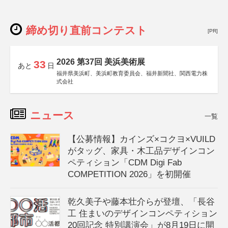
締め切り直前コンテスト
[PR]
2026 第37回 美浜美術展
33
あと
日
福井県美浜町、美浜町教育委員会、福井新聞社、関西電力株
式会社
ニュース
一覧
【公募情報】カインズ×コクヨ×VUILD
がタッグ、家具・木工品デザインコン
ペティション「CDM Digi Fab
COMPETITION 2026」を初開催
乾久美子や藤本壮介らが登壇、「長谷
工 住まいのデザインコンペティション
20回記念 特別講演会」が8月19日に開