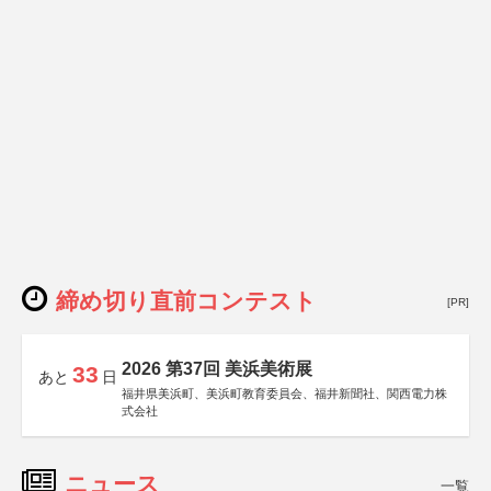
締め切り直前コンテスト
[PR]
2026 第37回 美浜美術展
33
あと
日
福井県美浜町、美浜町教育委員会、福井新聞社、関西電力株
式会社
ニュース
一覧