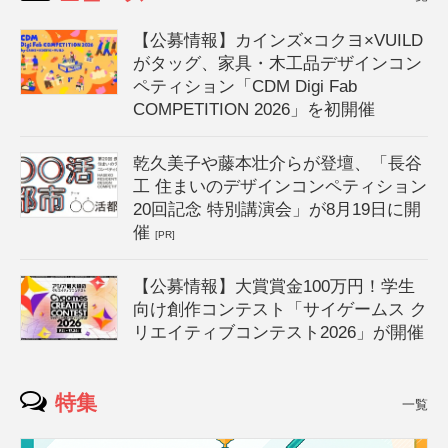
【公募情報】カインズ×コクヨ×VUILD
がタッグ、家具・木工品デザインコン
ペティション「CDM Digi Fab
COMPETITION 2026」を初開催
乾久美子や藤本壮介らが登壇、「長谷
工 住まいのデザインコンペティション
20回記念 特別講演会」が8月19日に開
催
[PR]
【公募情報】大賞賞金100万円！学生
向け創作コンテスト「サイゲームス ク
リエイティブコンテスト2026」が開催
特集
一覧