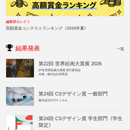
編集部セレクト
高額賞金コンテストランキング《2026年夏》
結果発表
一覧
第22回 世界絵画大賞展 2026
[PR]
世界絵画大賞展 実行委員会
共催：株式会社世界堂
第24回 CSデザイン賞 一般部門
株式会社中川ケミカル
第24回 CSデザイン賞 学生部門《学生
限定》