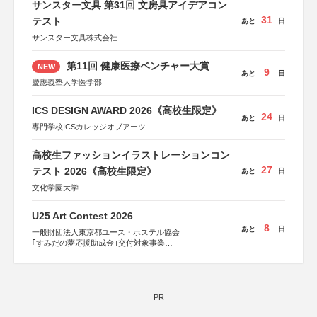
サンスター文具 第31回 文房具アイデアコン
31
テスト
あと
日
サンスター文具株式会社
第11回 健康医療ベンチャー大賞
NEW
9
あと
日
慶應義塾大学医学部
ICS DESIGN AWARD 2026《高校生限定》
24
あと
日
専門学校ICSカレッジオブアーツ
高校生ファッションイラストレーションコン
27
テスト 2026《高校生限定》
あと
日
文化学園大学
U25 Art Contest 2026
8
あと
日
一般財団法人東京都ユース・ホステル協会
｢すみだの夢応援助成金｣交付対象事業
すみだ五彩の芸術祭 連携企画
PR