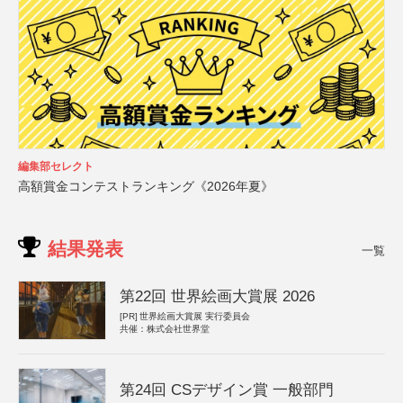
編集部セレクト
高額賞金コンテストランキング《2026年夏》
結果発表
一覧
第22回 世界絵画大賞展 2026
[PR]
世界絵画大賞展 実行委員会
共催：株式会社世界堂
第24回 CSデザイン賞 一般部門