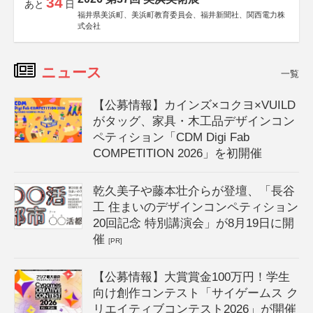
34
あと
日
福井県美浜町、美浜町教育委員会、福井新聞社、関西電力株
式会社
ニュース
一覧
【公募情報】カインズ×コクヨ×VUILD
がタッグ、家具・木工品デザインコン
ペティション「CDM Digi Fab
COMPETITION 2026」を初開催
乾久美子や藤本壮介らが登壇、「長谷
工 住まいのデザインコンペティション
20回記念 特別講演会」が8月19日に開
催
[PR]
【公募情報】大賞賞金100万円！学生
向け創作コンテスト「サイゲームス ク
リエイティブコンテスト2026」が開催