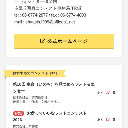
一心寺シアター倶楽内
夕陽丘写真コンテスト事務局 TR係
tel : 06-6774-2877 / fax : 06-6774-4003
mail : shyasin1999@officeb1.net
公式ホームページ
おすすめのコンテスト
[PR]
第10回 生命（いのち）を見つめるフォト＆エ
ッセー
57
あと
日
日本医師会、読売新聞社
後援：厚生労働省、文部科学省
協賛：東京海上日動火災保険株式会社、東京海上日動あん
しん生命保険株式会社
お盆っていいなフォトコンテスト
NEW
17
2026
あと
日
株式会社日本香堂