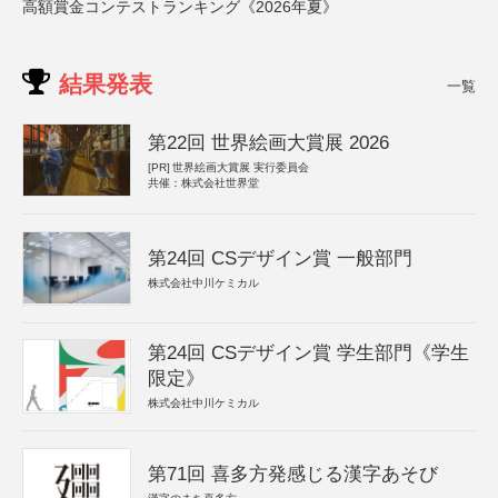
高額賞金コンテストランキング《2026年夏》
結果発表
一覧
第22回 世界絵画大賞展 2026
[PR]
世界絵画大賞展 実行委員会
共催：株式会社世界堂
第24回 CSデザイン賞 一般部門
株式会社中川ケミカル
第24回 CSデザイン賞 学生部門《学生
限定》
株式会社中川ケミカル
第71回 喜多方発感じる漢字あそび