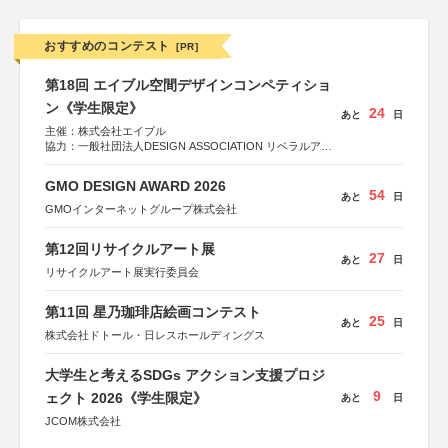
おすすめのコンテスト
[PR]
第18回 エイブル空間デザインコンペティショ
ン《学生限定》
24
あと
日
主催：株式会社エイブル
協力：一般社団法人DESIGN ASSOCIATION リベラルアー
ツ協会
運営：TOKYO COMPANY株式会社
GMO DESIGN AWARD 2026
54
あと
日
GMOインターネットグループ株式会社
第12回リサイクルアート展
27
あと
日
リサイクルアート展実行委員会
第11回 星乃珈琲店絵画コンテスト
25
あと
日
株式会社ドトール・日レスホールディングス
大学生と考えるSDGs アクション支援プロジ
9
ェクト 2026《学生限定》
あと
日
JCOM株式会社