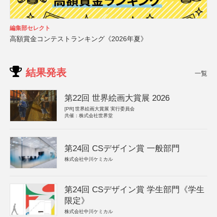
編集部セレクト
高額賞金コンテストランキング《2026年夏》
結果発表
一覧
第22回 世界絵画大賞展 2026
[PR]
世界絵画大賞展 実行委員会
共催：株式会社世界堂
第24回 CSデザイン賞 一般部門
株式会社中川ケミカル
第24回 CSデザイン賞 学生部門《学生
限定》
株式会社中川ケミカル