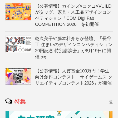
【公募情報】カインズ×コクヨ×VUILD
がタッグ、家具・木工品デザインコン
ペティション「CDM Digi Fab
COMPETITION 2026」を初開催
乾久美子や藤本壮介らが登壇、「長谷
工 住まいのデザインコンペティション
20回記念 特別講演会」が8月19日に開
催
[PR]
【公募情報】大賞賞金100万円！学生
向け創作コンテスト「サイゲームス ク
リエイティブコンテスト2026」が開催
特集
一覧