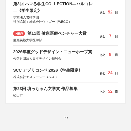
第3回 ハマる学生COLLECTION―ハルコレ
―《学生限定》
52
あと
日
学校法人岩崎学園
特別協賛：株式会社ウィゴー（WEGO）
第11回 健康医療ベンチャー大賞
NEW
7
あと
日
慶應義塾大学医学部
2026年度グッドデザイン・ニューホープ賞
8
あと
日
公益財団法人日本デザイン振興会
SCC アプリコンペ 2026《学生限定》
24
あと
日
株式会社エスシーシー（SCC）
第23回 坊っちゃん文学賞 作品募集
52
あと
日
松山市
PR