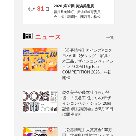
2026 第37回 美浜美術展
31
あと
日
福井県美浜町、美浜町教育委員
会、福井新聞社、関西電力株式会
社
ニュース
一覧
【公募情報】カインズ×コク
ヨ×VUILDがタッグ、家具・
木工品デザインコンペティシ
ョン「CDM Digi Fab
COMPETITION 2026」を初
開催
乾久美子や藤本壮介らが登
壇、「長谷工 住まいのデザ
インコンペティション 20回
記念 特別講演会」が8月19日
に開催
[PR]
【公募情報】大賞賞金100万
円！学生向け創作コンテスト