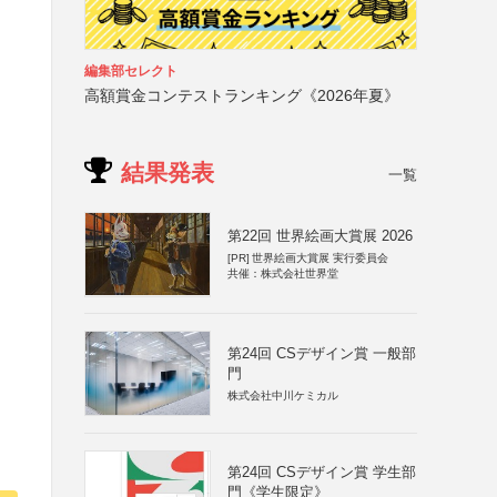
編集部セレクト
高額賞金コンテストランキング《2026年夏》
結果発表
一覧
第22回 世界絵画大賞展 2026
[PR]
世界絵画大賞展 実行委員会
共催：株式会社世界堂
第24回 CSデザイン賞 一般部
門
株式会社中川ケミカル
第24回 CSデザイン賞 学生部
門《学生限定》