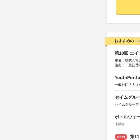
おすすめのコ
第18回 エ
主催：株式会社
協力：一般社団法人
運営：TOKYO 
YouthPortfo
一般社団法人ユ
セイムグルー
セイムグループ
ボトルウォ
下関市
第1
NEW