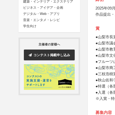
建築・インテリア・エクステリア
ビジネス・アイデア・企画
2025年09月
デジタル・Web・アプリ
作品提出・
音楽・エンタメ・レシピ
学生向け
賞
●山梨市長
●山梨市議
主催者の皆様へ
●山梨市教
コンテスト掲載申し込み
●山梨市文
●フルーツ
●山梨市商
●三枝浩樹
●秋山佐和
●特選（各
●入選（各
※入賞・特
募集内容