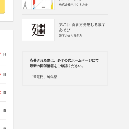
株式会社中川ケミカル
第71回 喜多方発感じる漢字
あそび
漢字のまち喜多方
2
日
応募される際は、必ず公式ホームページにて
最新の開催情報をご確認ください。
6
日
「登竜門」編集部
2
日
日
日