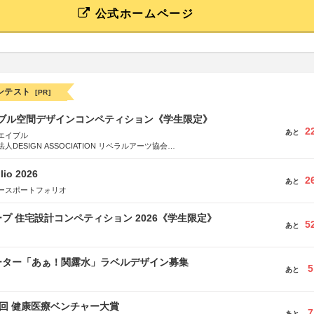
公式ホームページ
ンテスト
[PR]
イブル空間デザインコンペティション《学生限定》
2
あと
エイブル
DESIGN ASSOCIATION リベラルアーツ協会
COMPANY株式会社
lio 2026
2
あと
ースポートフォリオ
プ 住宅設計コンペティション 2026《学生限定》
5
あと
ーター「あぁ！関露水」ラベルデザイン募集
5
あと
1回 健康医療ベンチャー大賞
7
あと