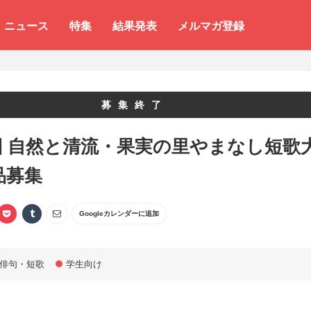
ニュース
特集
結果発表
メルマガ登録
募集終了
回 自然と清流・果実の里やまなし短歌
品募集
Googleカレンダーに追加
俳句・短歌
学生向け