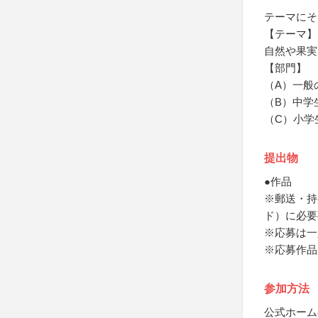
テーマにそ
【テーマ】
自然や果実
【部門】
（A）一般
（B）中学
（C）小学
提出物
●作品
※郵送・持
ド）に必要
※応募は一
※応募作品
参加方法
公式ホーム