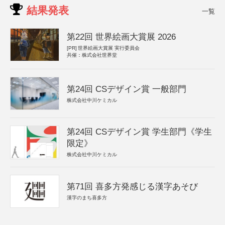
結果発表
一覧
第22回 世界絵画大賞展 2026
[PR]
世界絵画大賞展 実行委員会
共催：株式会社世界堂
第24回 CSデザイン賞 一般部門
株式会社中川ケミカル
第24回 CSデザイン賞 学生部門《学生
限定》
株式会社中川ケミカル
第71回 喜多方発感じる漢字あそび
漢字のまち喜多方