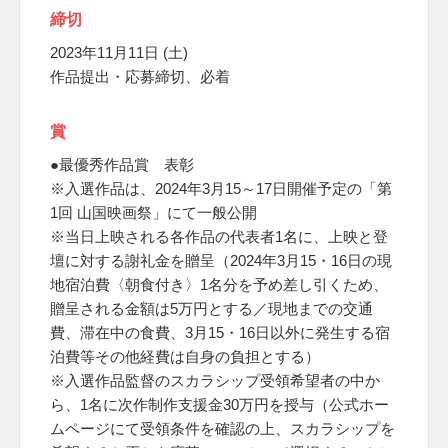
締切
2023年11月11日 (土)
作品提出・応募締切、必着
賞
●最優秀作品賞 表彰
※入選作品は、2024年3月15～17日開催予定の「第
1回 山国映画祭」にて一般公開
※当日上映される各作品の代表者1名に、上映と登
壇に対する謝礼金を贈呈（2024年3月15・16日の現
地宿泊費〈朝食付き〉1名分を予め差し引くため、
贈呈される金額は5万円とする／現地までの交通
費、滞在中の食費、3月15・16日以外に発生する宿
泊費等その他経費は自身の負担とする）
※入選作品監督のスカラシップ受領希望者の中か
ら、1名に次作制作支援金30万円を授与（公式ホー
ムページにて受領条件を確認の上、スカラシップを