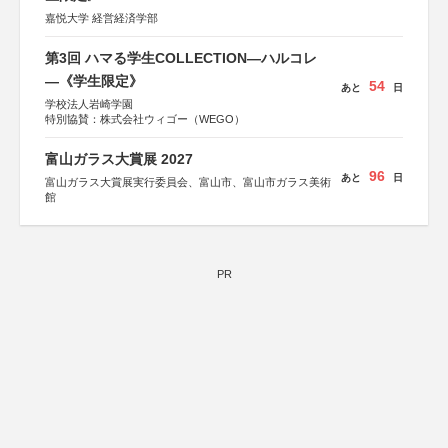
嘉悦大学 経営経済学部
第3回 ハマる学生COLLECTION―ハルコレ
―《学生限定》
54
あと
日
学校法人岩崎学園
特別協賛：株式会社ウィゴー（WEGO）
富山ガラス大賞展 2027
96
あと
日
富山ガラス大賞展実行委員会、富山市、富山市ガラス美術
館
PR