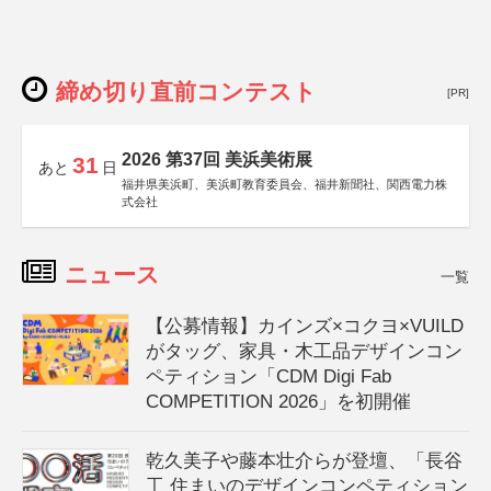
締め切り直前コンテスト
[PR]
2026 第37回 美浜美術展
31
あと
日
福井県美浜町、美浜町教育委員会、福井新聞社、関西電力株
式会社
ニュース
一覧
【公募情報】カインズ×コクヨ×VUILD
がタッグ、家具・木工品デザインコン
ペティション「CDM Digi Fab
COMPETITION 2026」を初開催
乾久美子や藤本壮介らが登壇、「長谷
工 住まいのデザインコンペティション