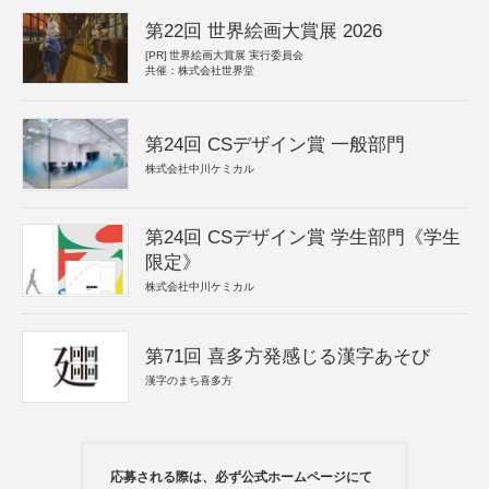
第22回 世界絵画大賞展 2026
[PR]
世界絵画大賞展 実行委員会
共催：株式会社世界堂
第24回 CSデザイン賞 一般部門
株式会社中川ケミカル
第24回 CSデザイン賞 学生部門《学生
限定》
株式会社中川ケミカル
第71回 喜多方発感じる漢字あそび
漢字のまち喜多方
応募される際は、必ず公式ホームページにて