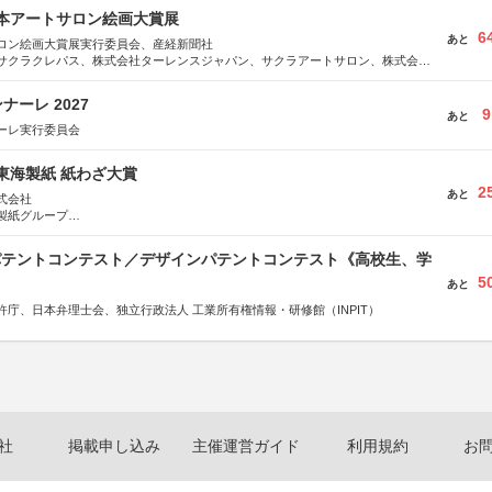
日本アートサロン絵画大賞展
6
あと
ロン絵画大賞展実行委員会、産経新聞社
サクラクレパス、株式会社ターレンスジャパン、サクラアートサロン、株式会社
ーレ 2027
9
あと
ーレ実行委員会
種東海製紙 紙わざ大賞
2
あと
式会社
製紙グループ
県長泉町
 パテントコンテスト／デザインパテントコンテスト《高校生、学
5
あと
許庁、日本弁理士会、独立行政法人 工業所有権情報・研修館（INPIT）
社
掲載申し込み
主催運営ガイド
利用規約
お