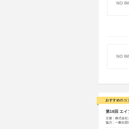
NO I
NO I
おすすめのコ
第18回 エ
主催：株式会社
協力：一般社団法人
運営：TOKYO 