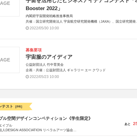
宇宙を活用したビジネスアイデアコンテスト「S
MAGE
Booster 2022」
内閣府宇宙開発戦略推進事務局
共催：国立研究開発法人 宇宙航空研究開発機構（JAXA）、国立研究開発
人 新エネルギー・産業技術総合開発機構（NEDO）
2022/05/30 10:00
アジア共催：タイ地理情報・宇宙技術開発機関（GISTDA）
募集要項
宇宙服のアイディア
MAGE
公益財団法人 竹中育英会
企画・共催：公益財団法人 ギャラリー エー クワッド
2022/05/23 10:00
ンテスト
[PR]
イブル空間デザインコンペティション《学生限定》
2
あと
エイブル
DESIGN ASSOCIATION リベラルアーツ協会
COMPANY株式会社