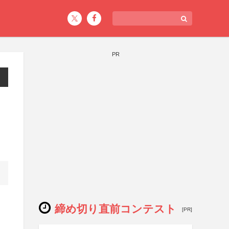
PR
締め切り直前コンテスト
[PR]