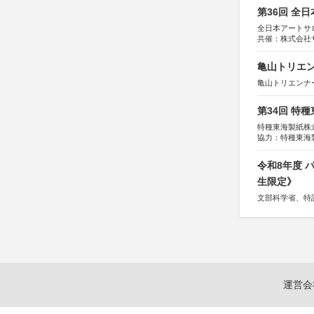
第36回 全
全日本アートサ
共催：株式会社
アムス
亀山トリエンナ
亀山トリエンナ
第34回 特
特種東海製紙株
協力：特種東海
特別協賛：静岡
令和8年度
生限定》
文部科学省、特
運営会