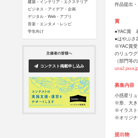
建築・インテリア・エクステリア
作品提出・
ビジネス・アイデア・企画
デジタル・Web・アプリ
賞
音楽・エンタメ・レシピ
●YAC賞 
学生向け
●はやぶさ
※YAC賞
のリュウグ
主催者の皆様へ
（部門等の
コンテスト掲載申し込み
usa2.jaxa.jp
募集内容
小惑星リュ
※形、大き
※イラスト
※オリジナ
提出物