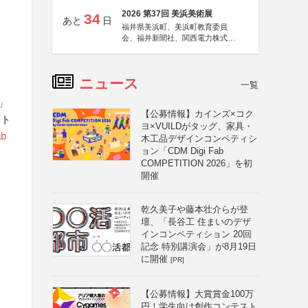
2026 第37回 美浜美術展
34
あと
日
福井県美浜町、美浜町教育委員
会、福井新聞社、関西電力株式会
社
ニュース
一覧
」
【公募情報】カインズ×コク
ート
ヨ×VUILDがタッグ、家具・
b
木工品デザインコンペティシ
ョン「CDM Digi Fab
COMPETITION 2026」を初
開催
乾久美子や藤本壮介らが登
壇、「長谷工 住まいのデザ
インコンペティション 20回
記念 特別講演会」が8月19日
に開催
[PR]
【公募情報】大賞賞金100万
円！学生向け創作コンテスト