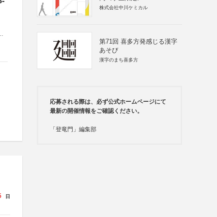
-
株式会社中川ケミカル
法
第71回 喜多方発感じる漢字
あそび
漢字のまち喜多方
応募される際は、必ず公式ホームページにて
最新の開催情報をご確認ください。
「登竜門」編集部
5
日