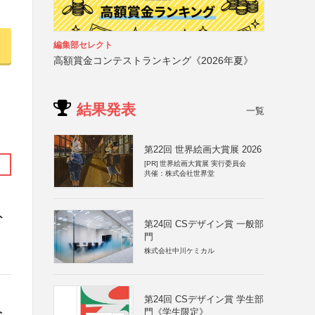
編集部セレクト
高額賞金コンテストランキング《2026年夏》
結果発表
一覧
第22回 世界絵画大賞展 2026
[PR]
世界絵画大賞展 実行委員会
共催：株式会社世界堂
ト
第24回 CSデザイン賞 一般部
門
株式会社中川ケミカル
第24回 CSデザイン賞 学生部
門《学生限定》