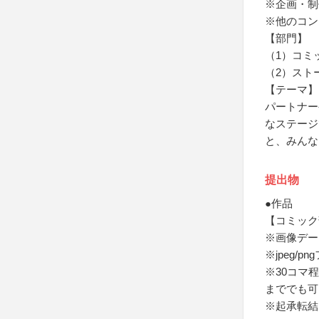
※企画・制
※他のコン
【部門】
（1）コミ
（2）スト
【テーマ】
パートナー
なステージ
と、みんな
提出物
●作品
【コミック
※画像デー
※jpeg/
※30コマ
まででも可
※起承転結