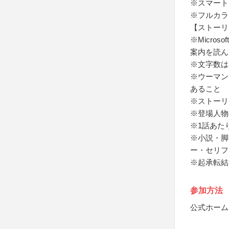
※スマート
※フルカラ
【ストーリ
※Micro
案内を読ん
※文字数は
※ウーマン
あること
※ストーリ
※登場人物
※1話あた
※小説・脚
ー・セリフ
※起承転結
参加方法
公式ホーム