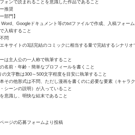
フォンで読まれることを意識した作品であること
ー推奨
ー部門】
soft Word、Googleドキュメント等のtxtファイルで作成、入稿フォー
で入稿すること
不問
エキサイトの3話完結のコミックに相当する量で完結するシナリオ
ーは主人公の一人称で執筆すること
の名前・年齢・簡単なプロフィールを書くこと
りの文字数は300～500文字程度を目安に執筆すること
本その他形式は不問、ただし漫画を書くのに必要な要素（キャラ
・シーンの説明）が入っていること
を意識し、明快な結末であること
ページの応募フォームより投稿