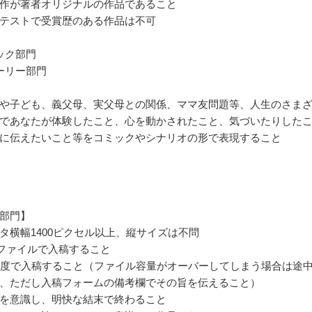
作が著者オリジナルの作品であること
テストで受賞歴のある作品は不可
ック部門
ーリー部門
や子ども、義父母、実父母との関係、ママ友問題等、人生のさま
であなたが体験したこと、心を動かされたこと、気づいたりした
に伝えたいこと等をコミックやシナリオの形で表現すること
部門】
タ横幅1400ピクセル以上、縦サイズは不問
pngファイルで入稿すること
程度で入稿すること（ファイル容量がオーバーしてしまう場合は途
、ただし入稿フォームの備考欄でその旨を伝えること）
を意識し、明快な結末で終わること