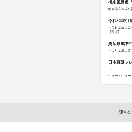
撥水風呂敷『
朝倉染布株式会
令和8年度 
一般財団法人日
【後援】
総務省消防庁、
資産形成学生
一般社団法人資
日本直販プレ
ト
ショートショート
運営会