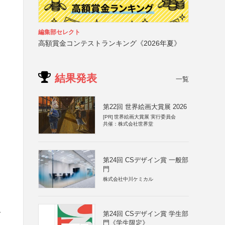
編集部セレクト
高額賞金コンテストランキング《2026年夏》
結果発表
一覧
第22回 世界絵画大賞展 2026
[PR]
世界絵画大賞展 実行委員会
共催：株式会社世界堂
第24回 CSデザイン賞 一般部
門
株式会社中川ケミカル
キ
第24回 CSデザイン賞 学生部
門《学生限定》