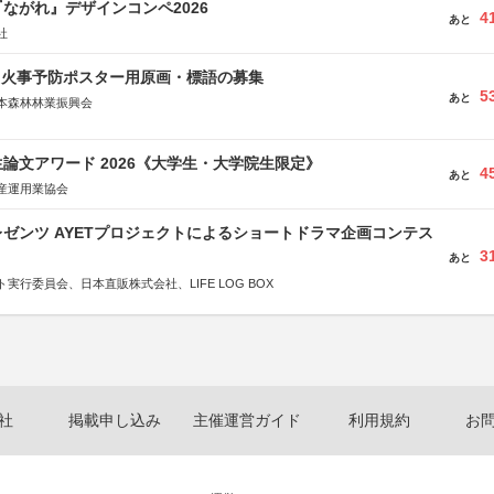
ながれ』デザインコンペ2026
4
あと
社
山火事予防ポスター用原画・標語の募集
5
あと
本森林林業振興会
文部科学省、林野庁、全国森林組合連合会、森林火災対策協会
論文アワード 2026《大学生・大学院生限定》
4
あと
産運用業協会
ゼンツ AYETプロジェクトによるショートドラマ企画コンテス
3
あと
実行委員会、日本直販株式会社、LIFE LOG BOX
社
掲載申し込み
主催運営ガイド
利用規約
お