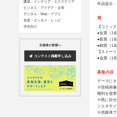
建築・インテリア・エクステリア
作品提出・
ビジネス・アイデア・企画
デジタル・Web・アプリ
賞
音楽・エンタメ・レシピ
【コミック
学生向け
●金賞（1
●銀賞（1
●銅賞（1
主催者の皆様へ
【ストーリ
コンテスト掲載申し込み
●金賞（1
募集内容
テーマにそ
※投稿画像
権利を侵害
※既に自分
ンエキサイ
※他媒体で