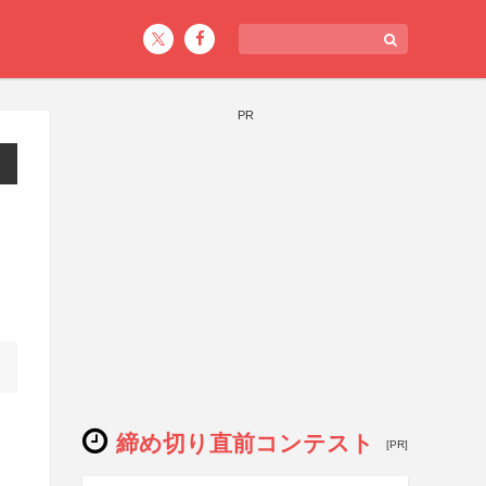
PR
締め切り直前コンテスト
[PR]