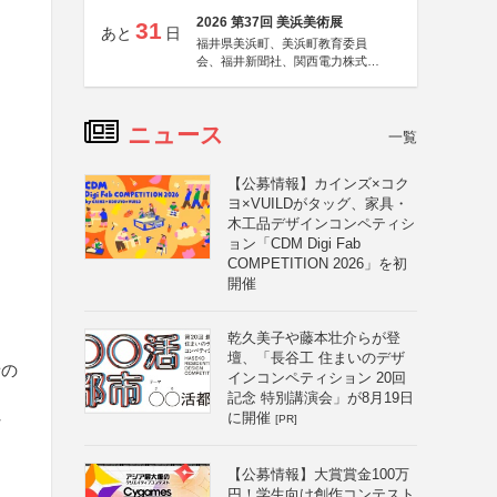
2026 第37回 美浜美術展
31
あと
日
福井県美浜町、美浜町教育委員
会、福井新聞社、関西電力株式会
社
ニュース
一覧
【公募情報】カインズ×コク
ヨ×VUILDがタッグ、家具・
木工品デザインコンペティシ
ョン「CDM Digi Fab
COMPETITION 2026」を初
開催
乾久美子や藤本壮介らが登
壇、「長谷工 住まいのデザ
者の
インコンペティション 20回
記念 特別講演会」が8月19日
に開催
[PR]
マ
【公募情報】大賞賞金100万
円！学生向け創作コンテスト