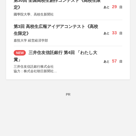
第30回 全国高校生創作コンテスト《高校生限
集英社、小学館、祥伝社、新潮社、淡交社、ちいさいミシ
29
マ社、徳間書店、早川書房、PHP研究所、双葉社、文藝春
定》
あと
日
秋、ポプラ社、毎日新聞出版
國學院大學、高校生新聞社
第3回 高校生広報アイデアコンテスト《高校
33
生限定》
あと
日
嘉悦大学 経営経済学部
三井住友信託銀行 第4回 「わたし大
NEW
賞」
57
あと
日
三井住友信託銀行株式会社
協力：株式会社朝日新聞社
後援：日本郵便株式会社
PR