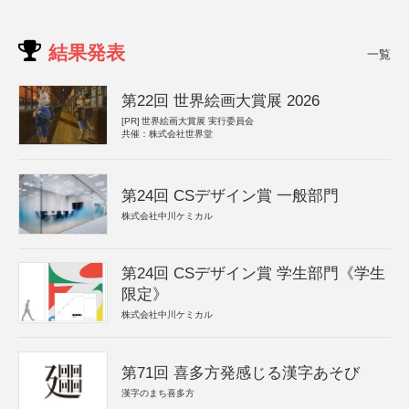
結果発表
一覧
第22回 世界絵画大賞展 2026
[PR]
世界絵画大賞展 実行委員会
共催：株式会社世界堂
第24回 CSデザイン賞 一般部門
株式会社中川ケミカル
第24回 CSデザイン賞 学生部門《学生
限定》
株式会社中川ケミカル
第71回 喜多方発感じる漢字あそび
漢字のまち喜多方