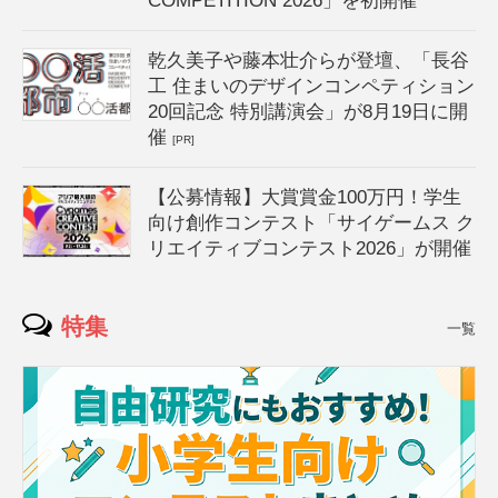
COMPETITION 2026」を初開催
乾久美子や藤本壮介らが登壇、「長谷
工 住まいのデザインコンペティション
20回記念 特別講演会」が8月19日に開
催
[PR]
【公募情報】大賞賞金100万円！学生
向け創作コンテスト「サイゲームス ク
リエイティブコンテスト2026」が開催
特集
一覧