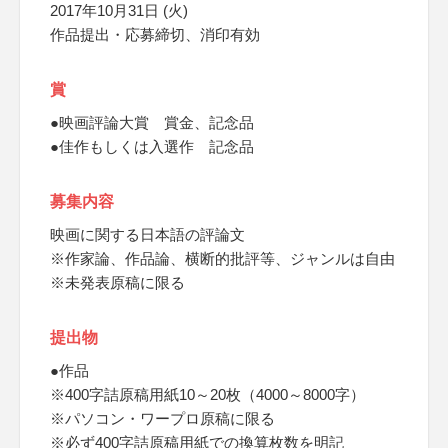
2017年10月31日 (火)
作品提出・応募締切、消印有効
賞
●映画評論大賞 賞金、記念品
●佳作もしくは入選作 記念品
募集内容
映画に関する日本語の評論文
※作家論、作品論、横断的批評等、ジャンルは自由
※未発表原稿に限る
提出物
●作品
※400字詰原稿用紙10～20枚（4000～8000字）
※パソコン・ワープロ原稿に限る
※必ず400字詰原稿用紙での換算枚数を明記