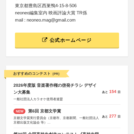
東京都豊島区西巣鴨4-15-8-506
neoneo編集室内 映画評論大賞 TR係
mail : neoneo.mag@gmail.com
公式ホームページ
おすすめのコンテスト
[PR]
2026年度版 音楽著作権の啓発チラシ デザイ
154
ン大募集
あと
日
一般社団法人カラオケ使用者連盟
第6回 京都文学賞
NEW
277
あと
日
京都文学賞実行委員会（京都市、京都新聞、一般社団法人
京都出版文化協会 等）
協力：京都府書店商業組合、朝日新聞出版、
KADOKAWA、河出書房新社、幻冬舎、講談社、光文社、