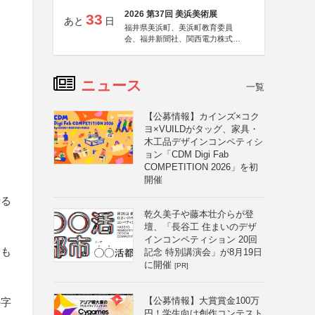
2026 第37回 美浜美術展
33
あと
日
福井県美浜町、美浜町教育委員
会、福井新聞社、関西電力株式会
社
ニュース
一覧
【公募情報】カインズ×コク
ヨ×VUILDがタッグ、家具・
木工品デザインコンペティシ
ョン「CDM Digi Fab
COMPETITION 2026」を初
開催
せる
乾久美子や藤本壮介らが登
壇、「長谷工 住まいのデザ
インコンペティション 20回
なも
記念 特別講演会」が8月19日
に開催
[PR]
【公募情報】大賞賞金100万
の字
円！学生向け創作コンテスト