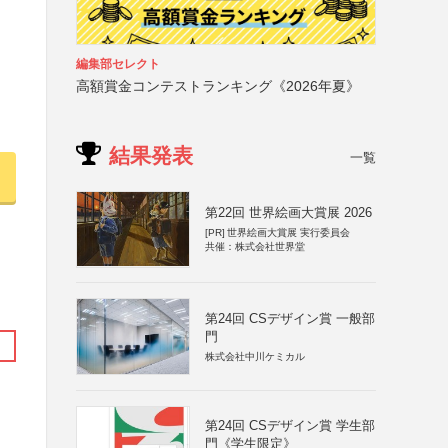
編集部セレクト
高額賞金コンテストランキング《2026年夏》
結果発表
一覧
第22回 世界絵画大賞展 2026
[PR]
世界絵画大賞展 実行委員会
共催：株式会社世界堂
第24回 CSデザイン賞 一般部
門
株式会社中川ケミカル
第24回 CSデザイン賞 学生部
門《学生限定》