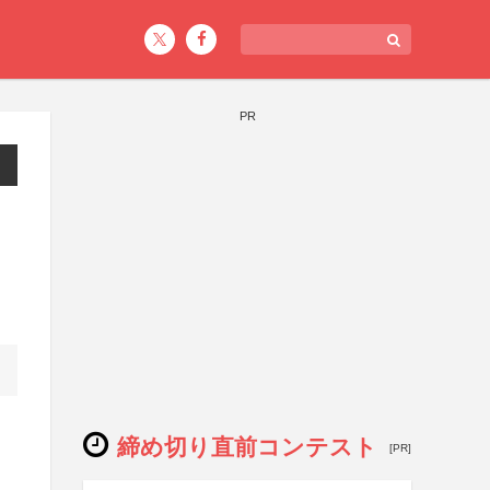
PR
締め切り直前コンテスト
[PR]