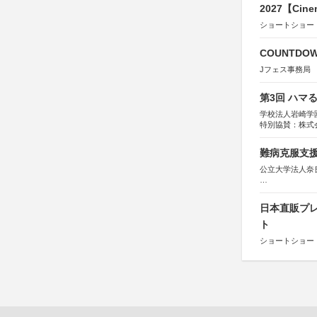
2027【Cine
ショートショー
COUNTDO
Jフェス事務局
第3回 ハマ
学校法人岩崎学
特別協賛：株式
難病克服支援
公立大学法人奈
協力：読売新聞
後援：厚生労働
日本直販プレ
文部科学
奈良県
ト
日本経済団
ショートショート
関西経済連
「“よい仕事
関西文化学術
東京難病団