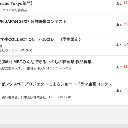
17
matic Tokyo部門】
あと
トアジア実行委員会
WN JAPAN 26/27 装飾映像コンテスト
5
あと
る学生COLLECTION―ハルコレ―《学生限定》
5
あと
園
会社ウィゴー（WEGO）
 第6回 MBTみんなで守るいのちの映画祭 作品募集
11
あと
良県立医科大学、一般社団法人MBTコンソーシアム
社
省
ゼンツ AYETプロジェクトによるショートドラマ企画コンテス
省
3
あと
体連合会
実行委員会、日本直販株式会社、LIFE LOG BOX
合会
おこし”フェア」実行委員会
研究都市推進機構
体連絡協議会