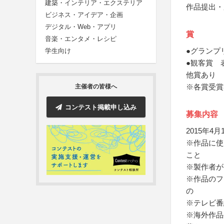
建築・インテリア・エクステリア
作品提出・
ビジネス・アイデア・企画
デジタル・Web・アプリ
賞
音楽・エンタメ・レシピ
●グランプ
学生向け
●観客賞 
他賞あり
※各賞受賞
主催者の皆様へ
コンテスト掲載申し込み
募集内容
2015年
※作品に使
こと
※製作者が
※作品のフ
の
※テレビ番
※海外作品