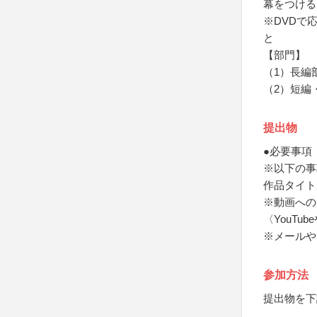
幕をつける
※DVDで
と
【部門】
（1）長編
（2）短編
提出物
●必要事項
※以下の事
作品タイト
※動画への
〈YouT
※メールや
参加方法
提出物を下