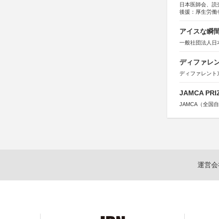
日本医師会、読
後援：厚生労働
協賛：東京海上
アイスな瞬間
一般社団法人日
ディファレン
ディファレント
JAMCA P
JAMCA（全
運営会