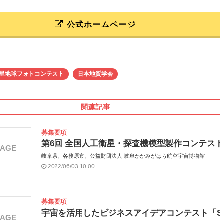
公式ホームページ
星地球フォトコンテスト
日本地質学会
関連記事
募集要項
第6回 全国人工衛星・探査機模型製作コンテス
MAGE
岐阜県、各務原市、公益財団法人 岐阜かかみがはら航空宇宙博物館
2022/06/03 10:00
募集要項
宇宙を活用したビジネスアイデアコンテスト「S
MAGE