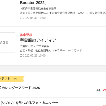
Booster 2022」
内閣府宇宙開発戦略推進事務局
共催：国立研究開発法人 宇宙航空研究開発機構（JAXA）、国立研究開発
人 新エネルギー・産業技術総合開発機構（NEDO）
2022/05/30 10:00
アジア共催：タイ地理情報・宇宙技術開発機関（GISTDA）
募集要項
宇宙服のアイディア
MAGE
公益財団法人 竹中育英会
企画・共催：公益財団法人 ギャラリー エー クワッド
2022/05/23 10:00
ンテスト
[PR]
 カレンダーアワード 2026
2
あと
命（いのち）を見つめるフォト＆エッセー