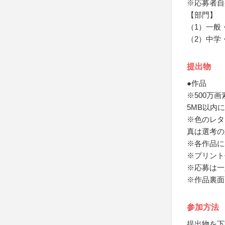
※応募者自
【部門】
（1）一般
（2）中学
提出物
●作品
※500万
5MB以内に
※色のレタ
真は選考の
※各作品に
※プリント
※応募は一
※作品裏面
参加方法
提出物を下