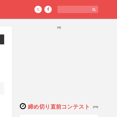
PR
締め切り直前コンテスト
[PR]