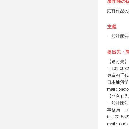
著作権の
応募作品の
主催
一般社団法
提出先・
【送付先】
〒101-0032
東京都千代田
日本地質学
mail : phot
【問合せ先
一般社団法
事務局 フ
tel : 03-58
mail : jour