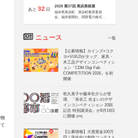
2026 第37回 美浜美術展
32
あと
日
福井県美浜町、美浜町教育委員
会、福井新聞社、関西電力株式会
社
ニュース
一覧
【公募情報】カインズ×コク
ヨ×VUILDがタッグ、家具・
木工品デザインコンペティシ
ョン「CDM Digi Fab
COMPETITION 2026」を初
開催
乾久美子や藤本壮介らが登
壇、「長谷工 住まいのデザ
インコンペティション 20回
る
記念 特別講演会」が8月19日
に開催
[PR]
刷物
いて
【公募情報】大賞賞金100万
円！学生向け創作コンテスト