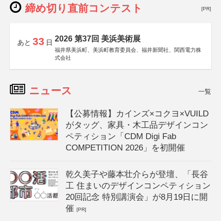
締め切り直前コンテスト
[PR]
2026 第37回 美浜美術展
33
あと
日
福井県美浜町、美浜町教育委員会、福井新聞社、関西電力株
式会社
ニュース
一覧
【公募情報】カインズ×コクヨ×VUILD
がタッグ、家具・木工品デザインコン
ペティション「CDM Digi Fab
COMPETITION 2026」を初開催
乾久美子や藤本壮介らが登壇、「長谷
工 住まいのデザインコンペティション
20回記念 特別講演会」が8月19日に開
催
[PR]