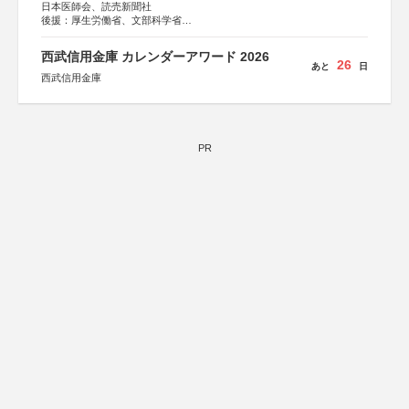
日本医師会、読売新聞社
後援：厚生労働省、文部科学省
協賛：東京海上日動火災保険株式会社、東京海上日動あん
しん生命保険株式会社
西武信用金庫 カレンダーアワード 2026
26
あと
日
西武信用金庫
PR