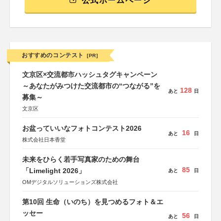
公式ホームページ
おすすめのコンテスト
[PR]
文京区×交流都市ハッシュタグキャンペーン
～あなたがみつけた交流都市の“つながる”を
128
あと
日
募集～
文京区
お盆っていいなフォトコンテスト2026
16
あと
日
株式会社日本香堂
未来をひらく若手写真家のための舞台
85
「Limelight 2026」
あと
日
OMデジタルソリューションズ株式会社
第10回 生命（いのち）を見つめるフォト＆エ
ッセー
56
あと
日