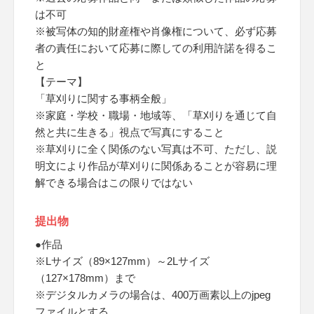
は不可
※被写体の知的財産権や肖像権について、必ず応募
者の責任において応募に際しての利用許諾を得るこ
と
【テーマ】
「草刈りに関する事柄全般」
※家庭・学校・職場・地域等、「草刈りを通じて自
然と共に生きる」視点で写真にすること
※草刈りに全く関係のない写真は不可、ただし、説
明文により作品が草刈りに関係あることが容易に理
解できる場合はこの限りではない
提出物
●作品
※Lサイズ（89×127mm）～2Lサイズ
（127×178mm）まで
※デジタルカメラの場合は、400万画素以上のjpeg
ファイルとする