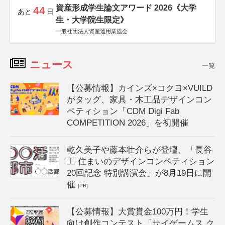
資産形成学生論文アワード 2026《大学
44
あと
日
生・大学院生限定》
一般社団法人資産運用業協会
ニュース
一覧
【公募情報】カインズ×コクヨ×VUILD
がタッグ、家具・木工品デザインコン
ペティション「CDM Digi Fab
COMPETITION 2026」を初開催
乾久美子や藤本壮介らが登壇、「長谷
工 住まいのデザインコンペティション
20回記念 特別講演会」が8月19日に開
催
[PR]
【公募情報】大賞賞金100万円！学生
向け創作コンテスト「サイゲームス ク