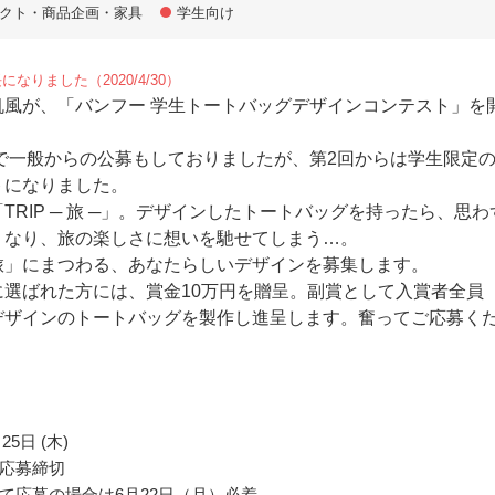
クト・商品企画・家具
学生向け
なりました（2020/4/30）
帆風が、「バンフー 学生トートバッグデザインコンテスト」を
。
まで一般からの公募もしておりましたが、第2回からは学生限定
トになりました。
TRIP ─ 旅 ─」。デザインしたトートバッグを持ったら、思わ
くなり、旅の楽しさに想いを馳せてしまう…。
旅」にまつわる、あなたらしいデザインを募集します。
に選ばれた方には、賞金10万円を贈呈。副賞として入賞者全員
デザインのトートバッグを製作し進呈します。奮ってご応募く
25日 (木)
応募締切
て応募の場合は6月22日（月）必着