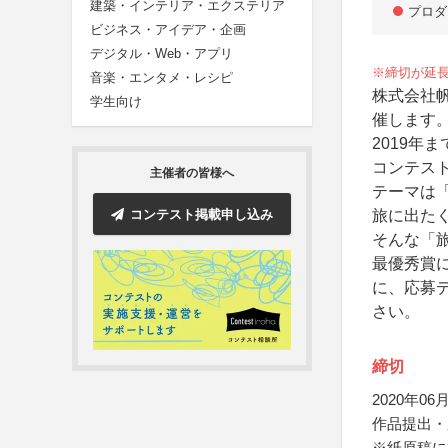
建築・インテリア・エクステリア
プロダ
ビジネス・アイデア・企画
デジタル・Web・アプリ
※締切が延長に
音楽・エンタメ・レシピ
株式会社
学生向け
催します
2019年
コンテス
主催者の皆様へ
テーマは「
コンテスト掲載申し込み
旅に出た
そんな「
最優秀賞
に、応募
さい。
締切
2020年06月
作品提出・
※紙原稿に