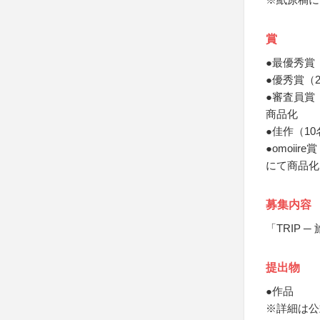
賞
●最優秀賞
●優秀賞（
●審査員賞
商品化
●佳作（1
●omoii
にて商品化
募集内容
「TRIP
提出物
●作品
※詳細は公