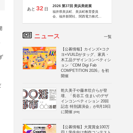
2026 第37回 美浜美術展
32
あと
日
福井県美浜町、美浜町教育委員
会、福井新聞社、関西電力株式会
社
開
ニュース
一覧
の
【公募情報】カインズ×コク
ヨ×VUILDがタッグ、家具・
ず
木工品デザインコンペティシ
ョン「CDM Digi Fab
COMPETITION 2026」を初
開催
だ
乾久美子や藤本壮介らが登
壇、「長谷工 住まいのデザ
インコンペティション 20回
記念 特別講演会」が8月19日
に開催
[PR]
【公募情報】大賞賞金100万
円！学生向け創作コンテスト