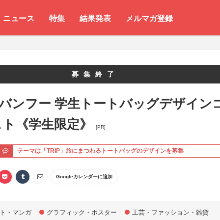
ニュース
特集
結果発表
メルマガ登録
募集終了
 バンフー 学生トートバッグデザイン
スト《学生限定》
[PR]
ト
テーマは「TRIP」旅にまつわるトートバッグのデザインを募集
Googleカレンダーに追加
ト・マンガ
グラフィック・ポスター
工芸・ファッション・雑貨