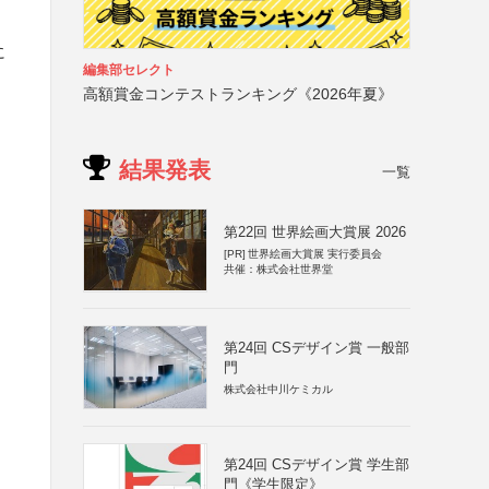
に
編集部セレクト
高額賞金コンテストランキング《2026年夏》
結果発表
一覧
第22回 世界絵画大賞展 2026
[PR]
世界絵画大賞展 実行委員会
共催：株式会社世界堂
第24回 CSデザイン賞 一般部
門
株式会社中川ケミカル
第24回 CSデザイン賞 学生部
門《学生限定》