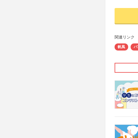
関連リンク
帆風
バ