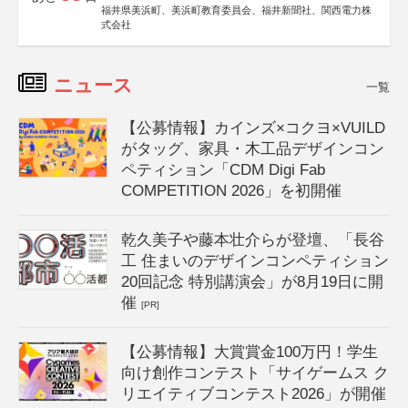
福井県美浜町、美浜町教育委員会、福井新聞社、関西電力株
式会社
ニュース
一覧
【公募情報】カインズ×コクヨ×VUILD
がタッグ、家具・木工品デザインコン
ペティション「CDM Digi Fab
COMPETITION 2026」を初開催
乾久美子や藤本壮介らが登壇、「長谷
工 住まいのデザインコンペティション
20回記念 特別講演会」が8月19日に開
催
[PR]
【公募情報】大賞賞金100万円！学生
向け創作コンテスト「サイゲームス ク
リエイティブコンテスト2026」が開催