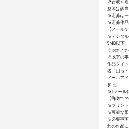
※合成や過
整等は該当
※応募は一
※応募作品
【メールで
※デジタル
5MB以下）
※jpeg
※以下の事
作品タイト
名／団地：
メールアド
参照）
※1メール
【郵送での
※プリント
※可能な限
※必要事項
れの作品に