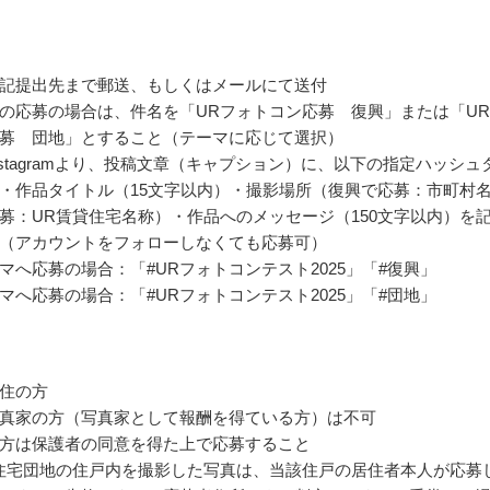
記提出先まで郵送、もしくはメールにて送付
の応募の場合は、件名を「URフォトコン応募 復興」または「U
募 団地」とすること（テーマに応じて選択）
nstagramより、投稿文章（キャプション）に、以下の指定ハッシュ
・作品タイトル（15文字以内）・撮影場所（復興で応募：市町村
募：UR賃貸住宅名称）・作品へのメッセージ（150文字以内）を
（アカウントをフォローしなくても応募可）
マへ応募の場合：「#URフォトコンテスト2025」「#復興」
マへ応募の場合：「#URフォトコンテスト2025」「#団地」
住の方
真家の方（写真家として報酬を得ている方）は不可
方は保護者の同意を得た上で応募すること
住宅団地の住戸内を撮影した写真は、当該住戸の居住者本人が応募