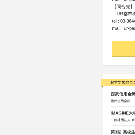
【問合先】
「UR都市
tel : 03-36
mail : ur-p
おすすめのコ
西武信用金庫
西武信用金庫
IMAGINE
一般社団法人Design 
第3回 高校