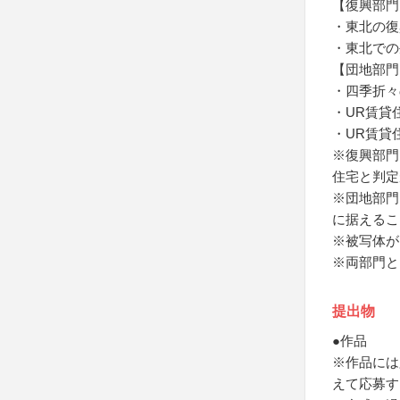
【復興部門
・東北の復
・東北での
【団地部門
・四季折々
・UR賃貸
・UR賃貸
※復興部門
住宅と判定
※団地部門
に据えるこ
※被写体が
※両部門と
提出物
●作品
※作品には
えて応募す