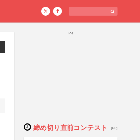
PR
締め切り直前コンテスト
[PR]