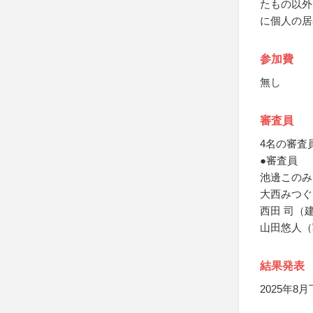
たもの以外
に個人の居
参加費
無し
審査員
4名の審査
●審査員
池邊このみ
大西みつぐ
西田 司（
山田悠人（
結果発表
2025年