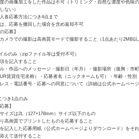
度の画像加工をした作品は不可（トリミング・自然な濃度や色味
しない）
人各応募方法につき4点まで
は、応募を撤回した場合を含め返却不可
の応募】
カメラでの撮影は高画質モードで撮影すること（1点あたり2MB以
ファイルのみ（zipファイル等は受付不可）
項を記入すること
ル・作品へのメッセージ・撮影日（年月）・撮影場所（復興：市
UR賃貸住宅名称）・応募者名（ニックネームも可）・年齢・性別
レス・電話番号・応募への同意について（詳細は公式ホームペー
につき1点のみ
応募】
サイズは2L（127×178mm）サイズ以下のもの
り高画質でプリントしたものを応募すること
を記入した応募用紙（公式ホームページよりダウンロード）をそ
添えて送付すること