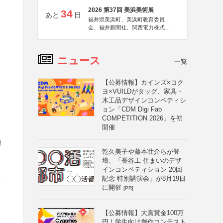
2026 第37回 美浜美術展
34
あと
日
福井県美浜町、美浜町教育委員
会、福井新聞社、関西電力株式会
社
ニュース
一覧
【公募情報】カインズ×コク
ヨ×VUILDがタッグ、家具・
木工品デザインコンペティシ
ョン「CDM Digi Fab
COMPETITION 2026」を初
開催
撮
乾久美子や藤本壮介らが登
壇、「長谷工 住まいのデザ
インコンペティション 20回
タ
記念 特別講演会」が8月19日
に開催
[PR]
【公募情報】大賞賞金100万
円！学生向け創作コンテスト