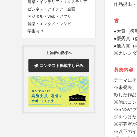
建築・インテリア・エクステリア
作品提出・
ビジネス・アイデア・企画
デジタル・Web・アプリ
賞
音楽・エンタメ・レシピ
●大賞（復
学生向け
●優秀賞（
●他入賞（
※カレンダ
主催者の皆様へ
コンテスト掲載申し込み
募集内容
テーマにそ
※未発表、
影した作品
※他のコン
※SNSや
グをつけた
※応募者が
※以下のイ