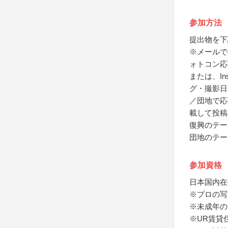
参加方法
提出物を下
※メールで
ォトコン応
または、I
グ・撮影日
／団地で応
載して投稿
復興のテー
団地のテー
参加資格
日本国内在
※プロの写
※未成年の
※UR賃貸