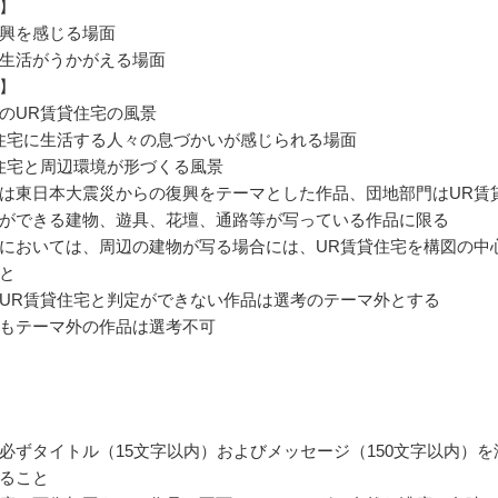
】
興を感じる場面
生活がうかがえる場面
】
のUR賃貸住宅の風景
住宅に生活する人々の息づかいが感じられる場面
住宅と周辺環境が形づくる風景
は東日本大震災からの復興をテーマとした作品、団地部門はUR賃
ができる建物、遊具、花壇、通路等が写っている作品に限る
においては、周辺の建物が写る場合には、UR賃貸住宅を構図の中
と
UR賃貸住宅と判定ができない作品は選考のテーマ外とする
もテーマ外の作品は選考不可
必ずタイトル（15文字以内）およびメッセージ（150文字以内）を
ること