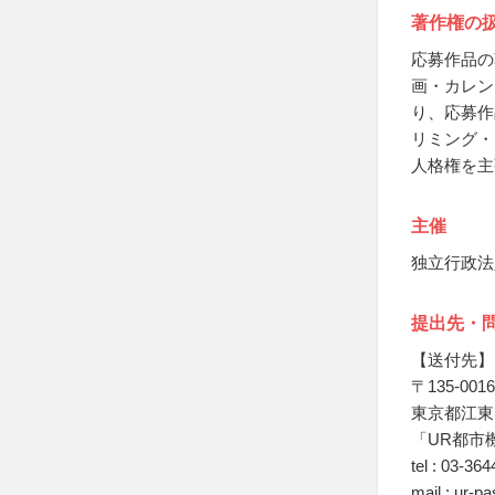
著作権の
応募作品の
画・カレン
り、応募作
リミング・
人格権を主
主催
独立行政法
提出先・
【送付先】
〒135-0016
東京都江東区
「UR都市
tel : 03-36
mail : ur-p