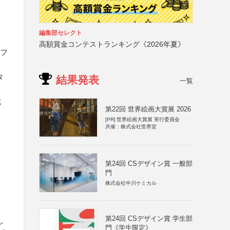
編集部セレクト
高額賞金コンテストランキング《2026年夏》
Rフ
タ
結果発表
一覧
名
記
第22回 世界絵画大賞展 2026
[PR]
世界絵画大賞展 実行委員会
共催：株式会社世界堂
第24回 CSデザイン賞 一般部
門
株式会社中川ケミカル
第24回 CSデザイン賞 学生部
し
門《学生限定》