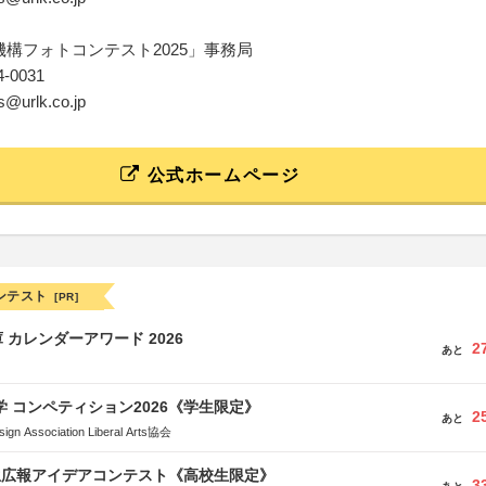
機構フォトコンテスト2025」事務局
44-0031
as@urlk.co.jp
公式ホームページ
ンテスト
[PR]
 カレンダーアワード 2026
2
あと
大学 コンペティション2026《学生限定》
2
あと
Association Liberal Arts協会
生広報アイデアコンテスト《高校生限定》
3