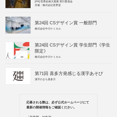
[PR]
世界絵画大賞展 実行委員会
共催：株式会社世界堂
第24回 CSデザイン賞 一般部門
株式会社中川ケミカル
第24回 CSデザイン賞 学生部門《学生
限定》
株式会社中川ケミカル
第71回 喜多方発感じる漢字あそび
漢字のまち喜多方
応募される際は、必ず公式ホームページにて
最新の開催情報をご確認ください。