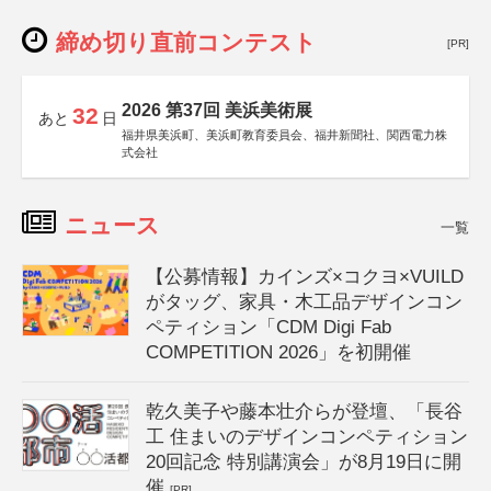
締め切り直前コンテスト
[PR]
2026 第37回 美浜美術展
32
あと
日
福井県美浜町、美浜町教育委員会、福井新聞社、関西電力株
式会社
ニュース
一覧
【公募情報】カインズ×コクヨ×VUILD
がタッグ、家具・木工品デザインコン
ペティション「CDM Digi Fab
COMPETITION 2026」を初開催
乾久美子や藤本壮介らが登壇、「長谷
工 住まいのデザインコンペティション
20回記念 特別講演会」が8月19日に開
催
[PR]