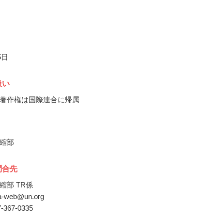
5日
扱い
著作権は国際連合に帰属
縮部
問合先
縮部 TR係
da-web@un.org
7-367-0335