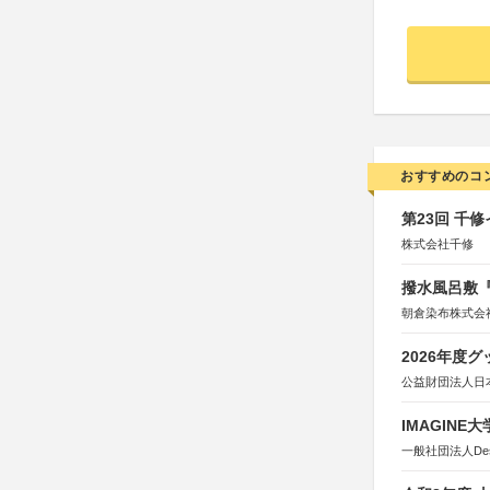
おすすめのコ
第23回 千
株式会社千修
撥水風呂敷『
朝倉染布株式会
2026年度
公益財団法人日
IMAGINE
一般社団法人Design 