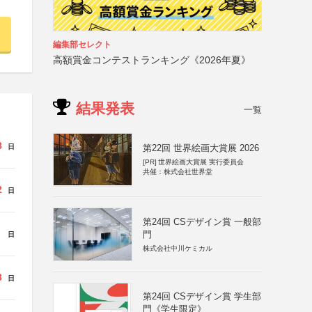
編集部セレクト
高額賞金コンテストランキング《2026年夏》
結果発表
一覧
8
日
第22回 世界絵画大賞展 2026
[PR]
世界絵画大賞展 実行委員会
共催：株式会社世界堂
2
日
第24回 CSデザイン賞 一般部
門
日
株式会社中川ケミカル
3
日
第24回 CSデザイン賞 学生部
門《学生限定》