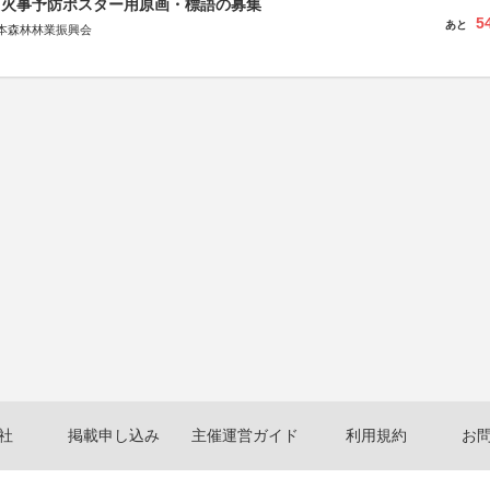
山火事予防ポスター用原画・標語の募集
5
あと
本森林林業振興会
文部科学省、林野庁、全国森林組合連合会、森林火災対策協会
社
掲載申し込み
主催運営ガイド
利用規約
お