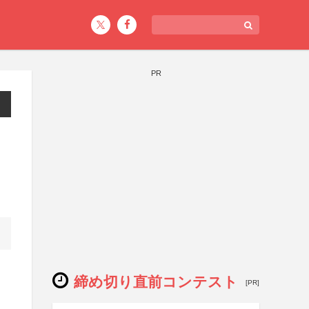
PR
締め切り直前コンテスト
[PR]