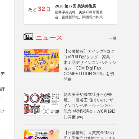
2026 第37回 美浜美術展
32
あと
日
福井県美浜町、美浜町教育委員
会、福井新聞社、関西電力株式会
社
ニュース
一覧
【公募情報】カインズ×コク
ヨ×VUILDがタッグ、家具・
木工品デザインコンペティシ
ョン「CDM Digi Fab
のデ
COMPETITION 2026」を初
開催
特許
乾久美子や藤本壮介らが登
り、
壇、「長谷工 住まいのデザ
インコンペティション 20回
的財
記念 特別講演会」が8月19日
に開催
[PR]
【公募情報】大賞賞金100万
円！学生向け創作コンテスト