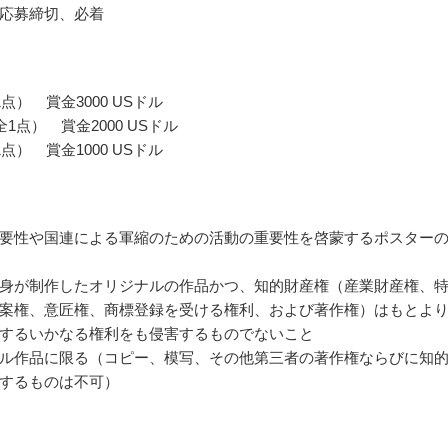
応募締切、必着
点） 賞金3000 USドル
1点） 賞金2000 USドル
点） 賞金1000 USドル
要性や国連による軍縮のための活動の重要性を啓蒙するポスター
身が制作したオリジナルの作品かつ、知的財産権（産業財産権、
案権、意匠権、商標登録を受ける権利、および著作権）はもとよ
するいかなる権利をも侵害するものでないこと
ル作品に限る（コピー、模写、その他第三者の著作権ならびに知
するものは不可）