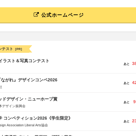
公式ホームページ
ンテスト
[PR]
修イラスト＆写真コンテスト
3
あと
ながれ』デザインコンペ2026
4
あと
社
グッドデザイン・ニューホープ賞
9
あと
本デザイン振興会
大学 コンペティション2026《学生限定》
2
あと
Association Liberal Arts協会