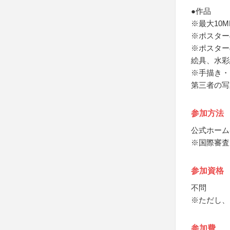
●作品
※最大10MB
※ポスター
※ポスター
絵具、水彩
※手描き・
第三者の写
参加方法
公式ホーム
※国際審査
参加資格
不問
※ただし、
参加費