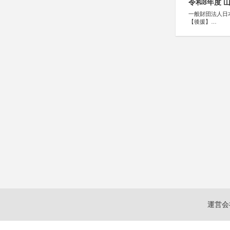
令和8年度 
一般財団法人日
【後援】
総務省消防庁、
運営会