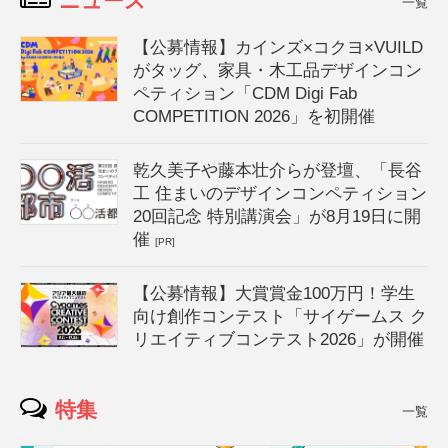
ニュース
一覧
【公募情報】カインズ×コクヨ×VUILD
がタッグ、家具・木工品デザインコン
ペティション「CDM Digi Fab
COMPETITION 2026」を初開催
乾久美子や藤本壮介らが登壇、「長谷
工 住まいのデザインコンペティション
20回記念 特別講演会」が8月19日に開
催
[PR]
【公募情報】大賞賞金100万円！学生
向け創作コンテスト「サイゲームス ク
リエイティブコンテスト2026」が開催
特集
一覧