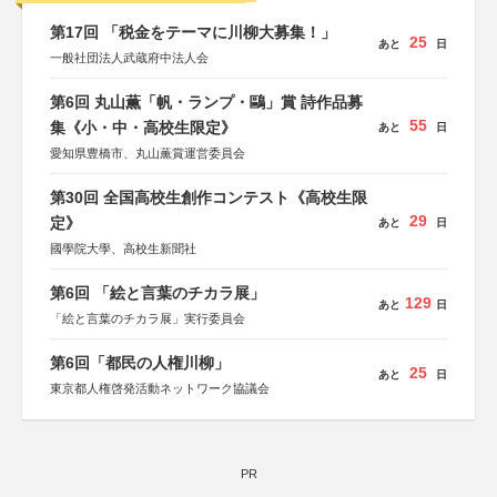
第17回 「税金をテーマに川柳大募集！」
25
あと
日
一般社団法人武蔵府中法人会
第6回 丸山薫「帆・ランプ・鷗」賞 詩作品募
55
集《小・中・高校生限定》
あと
日
愛知県豊橋市、丸山薫賞運営委員会
第30回 全国高校生創作コンテスト《高校生限
29
定》
あと
日
國學院大學、高校生新聞社
第6回 「絵と言葉のチカラ展」
129
あと
日
「絵と言葉のチカラ展」実行委員会
第6回「都民の人権川柳」
25
あと
日
東京都人権啓発活動ネットワーク協議会
PR