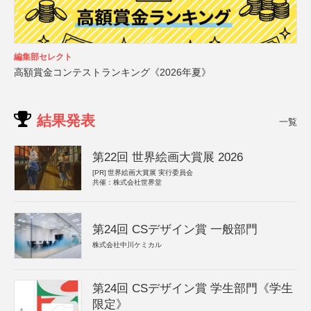
編集部セレクト
高額賞金コンテストランキング《2026年夏》
結果発表
一覧
第22回 世界絵画大賞展 2026
[PR]
世界絵画大賞展 実行委員会
共催：株式会社世界堂
第24回 CSデザイン賞 一般部門
株式会社中川ケミカル
第24回 CSデザイン賞 学生部門《学生
限定》