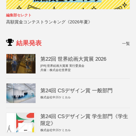
編集部セレクト
高額賞金コンテストランキング《2026年夏》
結果発表
一覧
第22回 世界絵画大賞展 2026
[PR]
世界絵画大賞展 実行委員会
共催：株式会社世界堂
第24回 CSデザイン賞 一般部門
株式会社中川ケミカル
第24回 CSデザイン賞 学生部門《学生
限定》
株式会社中川ケミカル