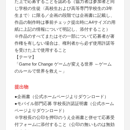
た上で応募することを認める（協力者は参加者と同
じ学校の生徒〈高校生および高等専門学校生の3年
生まで〉に限る／企画の段階では企画書に記載し、
作品の制作時は事前チェック提出時にA4サイズの用
紙に上記の情報について明記し、添付すること）
※作品のすべてまたはその一部について応募者が著
作権を有しない場合は、権利者から必ず使用許諾等
を受けた上で使用すること
【テーマ】
「Game for Change ゲームが変える世界 ～ゲーム
のルールで世界を救え～」
提出物
●企画書（公式ホームページよりダウンロード）
●モバイル部門応募 学校長許諾証明書（公式ホーム
ページよりダウンロード）
※学校長の公印を押印のうえ企画書と併せて応募受
付フォームに添付すること（公印の無いものは無効