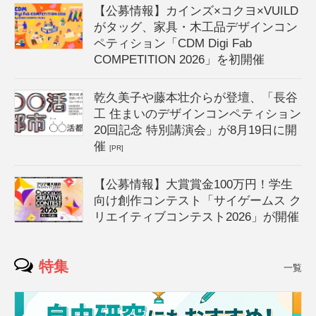
【公募情報】カインズ×コクヨ×VUILD
がタッグ、家具・木工品デザインコン
ペティション「CDM Digi Fab
COMPETITION 2026」を初開催
乾久美子や藤本壮介らが登壇、「長谷
工 住まいのデザインコンペティション
20回記念 特別講演会」が8月19日に開
催
[PR]
【公募情報】大賞賞金100万円！学生
向け創作コンテスト「サイゲームス ク
リエイティブコンテスト2026」が開催
特集
一覧