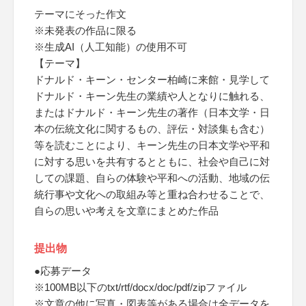
テーマにそった作文
※未発表の作品に限る
※生成AI（人工知能）の使用不可
【テーマ】
ドナルド・キーン・センター柏崎に来館・見学して
ドナルド・キーン先生の業績や人となりに触れる、
またはドナルド・キーン先生の著作（日本文学・日
本の伝統文化に関するもの、評伝・対談集も含む）
等を読むことにより、キーン先生の日本文学や平和
に対する思いを共有するとともに、社会や自己に対
しての課題、自らの体験や平和への活動、地域の伝
統行事や文化への取組み等と重ね合わせることで、
自らの思いや考えを文章にまとめた作品
提出物
●応募データ
※100MB以下のtxt/rtf/docx/doc/pdf/zipファイル
※文章の他に写真・図表等がある場合は全データを