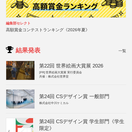
編集部セレクト
高額賞金コンテストランキング《2026年夏》
結果発表
一覧
第22回 世界絵画大賞展 2026
[PR]
世界絵画大賞展 実行委員会
共催：株式会社世界堂
第24回 CSデザイン賞 一般部門
株式会社中川ケミカル
第24回 CSデザイン賞 学生部門《学生
限定》