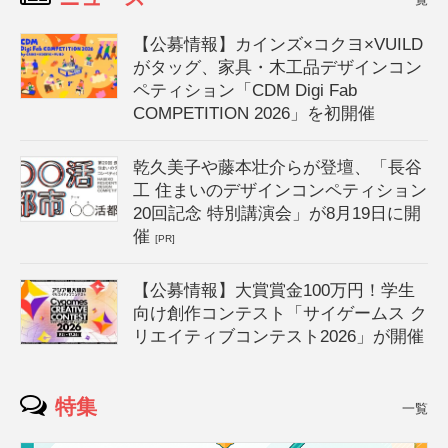
【公募情報】カインズ×コクヨ×VUILD
がタッグ、家具・木工品デザインコン
ペティション「CDM Digi Fab
COMPETITION 2026」を初開催
乾久美子や藤本壮介らが登壇、「長谷
工 住まいのデザインコンペティション
20回記念 特別講演会」が8月19日に開
催
[PR]
【公募情報】大賞賞金100万円！学生
向け創作コンテスト「サイゲームス ク
リエイティブコンテスト2026」が開催
特集
一覧