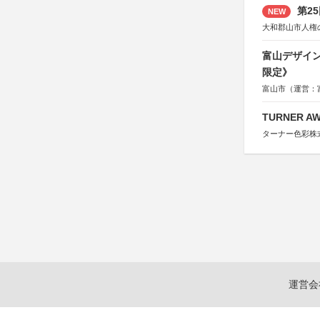
第2
NEW
大和郡山市人権
富山デザイン
限定》
富山市（運営：
TURNER A
ターナー色彩株
運営会