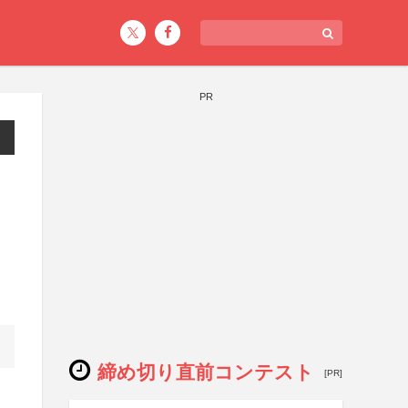
PR
締め切り直前コンテスト
[PR]