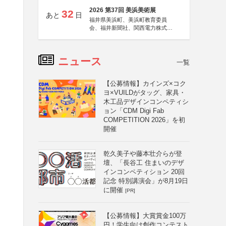
2026 第37回 美浜美術展
32
あと
日
福井県美浜町、美浜町教育委員
会、福井新聞社、関西電力株式会
社
ニュース
一覧
【公募情報】カインズ×コク
ヨ×VUILDがタッグ、家具・
木工品デザインコンペティシ
ョン「CDM Digi Fab
COMPETITION 2026」を初
開催
乾久美子や藤本壮介らが登
壇、「長谷工 住まいのデザ
インコンペティション 20回
記念 特別講演会」が8月19日
に開催
[PR]
【公募情報】大賞賞金100万
円！学生向け創作コンテスト