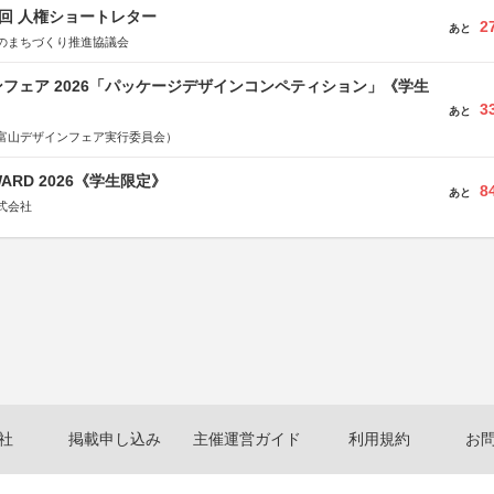
5回 人権ショートレター
2
あと
のまちづくり推進協議会
フェア 2026「パッケージデザインコンペティション」《学生
3
あと
富山デザインフェア実行委員会）
WARD 2026《学生限定》
8
あと
式会社
社
掲載申し込み
主催運営ガイド
利用規約
お