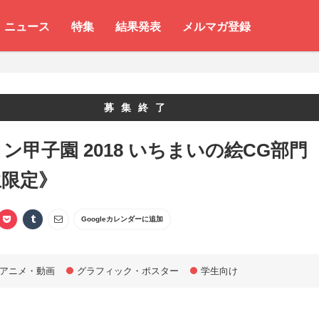
ニュース
特集
結果発表
メルマガ登録
募集終了
ン甲子園 2018 いちまいの絵CG部門
生限定》
Googleカレンダーに追加
アニメ・動画
グラフィック・ポスター
学生向け