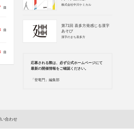
株式会社中川ケミカル
7
日
第71回 喜多方発感じる漢字
3
日
あそび
漢字のまち喜多方
4
日
応募される際は、必ず公式ホームページにて
最新の開催情報をご確認ください。
「登竜門」編集部
問い合わせ