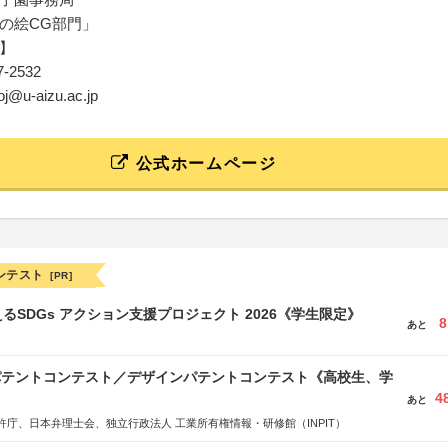
の絵CG部門」
】
37-2532
roj@u-aizu.ac.jp
公式ホームページ
ンテスト
[PR]
るSDGs アクション支援プロジェクト 2026《学生限定》
8
あと
 パテントコンテスト／デザインパテントコンテスト《高校生、学
4
あと
許庁、日本弁理士会、独立行政法人 工業所有権情報・研修館（INPIT）