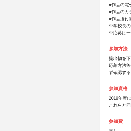
●作品の電
●作品のカ
●作品送付
※学校長の
※応募は一
参加方法
提出物を下
応募方法等
ず確認する
参加資格
2018年
これらと同
参加費
無し