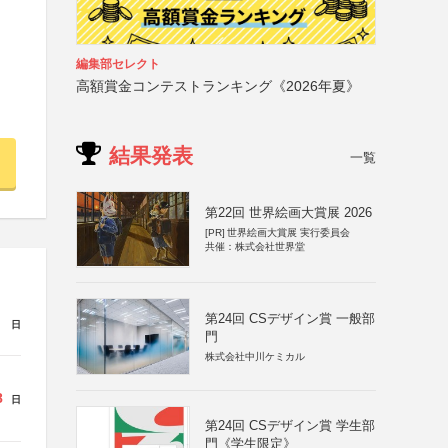
編集部セレクト
高額賞金コンテストランキング《2026年夏》
結果発表
一覧
第22回 世界絵画大賞展 2026
[PR]
世界絵画大賞展 実行委員会
共催：株式会社世界堂
第24回 CSデザイン賞 一般部
日
門
株式会社中川ケミカル
8
日
第24回 CSデザイン賞 学生部
門《学生限定》