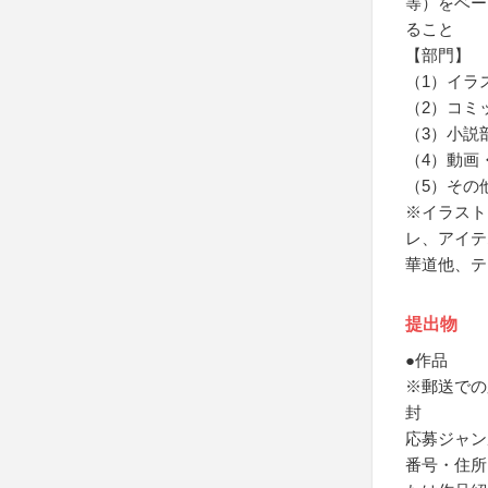
等）をベー
ること
【部門】
（1）イラ
（2）コミ
（3）小説
（4）動画
（5）その
※イラスト
レ、アイテ
華道他、テ
提出物
●作品
※郵送での
封
応募ジャン
番号・住所