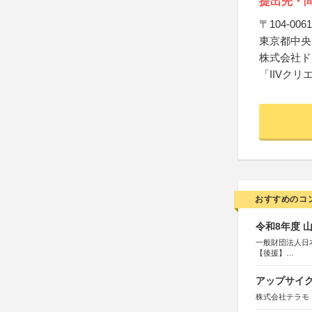
提出先・
〒104-0061
東京都中央区
株式会社ド
「IIVク
おすすめのコ
令和8年度 
一般財団法人日
【後援】
総務省消防庁、
アップサイ
株式会社テラモ