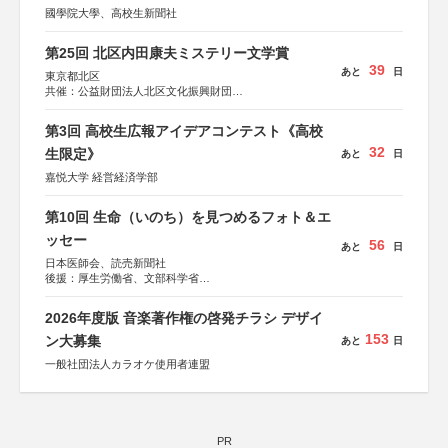
國學院大學、高校生新聞社
第25回 北区内田康夫ミステリー文学賞
39
あと
日
東京都北区
共催：公益財団法人北区文化振興財団
協力：一般財団法人内田康夫財団
協賛：株式会社実業之日本社
第3回 高校生広報アイデアコンテスト《高校
32
生限定》
あと
日
嘉悦大学 経営経済学部
第10回 生命（いのち）を見つめるフォト＆エ
ッセー
56
あと
日
日本医師会、読売新聞社
後援：厚生労働省、文部科学省
協賛：東京海上日動火災保険株式会社、東京海上日動あん
しん生命保険株式会社
2026年度版 音楽著作権の啓発チラシ デザイ
153
ン大募集
あと
日
一般社団法人カラオケ使用者連盟
PR