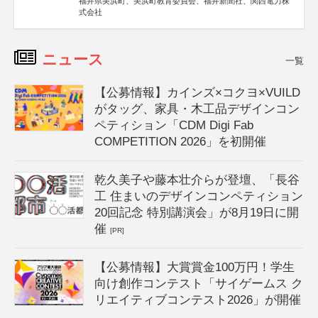
福井県美浜町、美浜町教育委員会、福井新聞社、関西電力株
式会社
ニュース
一覧
【公募情報】カインズ×コクヨ×VUILD
がタッグ、家具・木工品デザインコン
ペティション「CDM Digi Fab
COMPETITION 2026」を初開催
乾久美子や藤本壮介らが登壇、「長谷
工 住まいのデザインコンペティション
20回記念 特別講演会」が8月19日に開
催
[PR]
【公募情報】大賞賞金100万円！学生
向け創作コンテスト「サイゲームス ク
リエイティブコンテスト2026」が開催