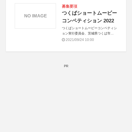
募集要項
つくばショートムービー
NO IMAGE
コンペティション 2022
つくばショートムービーコンペティシ
ョン実行委員会、茨城県つくば市
共催：公益財団法人 つくば文化振興
2021/09/24 10:00
財団
PR