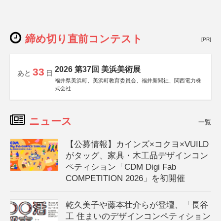
締め切り直前コンテスト
[PR]
2026 第37回 美浜美術展
33
あと
日
福井県美浜町、美浜町教育委員会、福井新聞社、関西電力株
式会社
ニュース
一覧
【公募情報】カインズ×コクヨ×VUILD
がタッグ、家具・木工品デザインコン
ペティション「CDM Digi Fab
COMPETITION 2026」を初開催
乾久美子や藤本壮介らが登壇、「長谷
工 住まいのデザインコンペティション