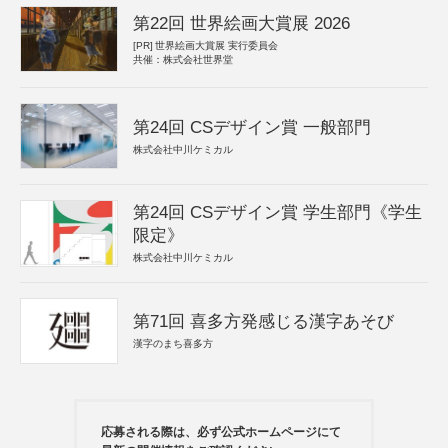
第22回 世界絵画大賞展 2026
[PR]
世界絵画大賞展 実行委員会
共催：株式会社世界堂
第24回 CSデザイン賞 一般部門
株式会社中川ケミカル
第24回 CSデザイン賞 学生部門《学生
限定》
株式会社中川ケミカル
第71回 喜多方発感じる漢字あそび
漢字のまち喜多方
応募される際は、必ず公式ホームページにて