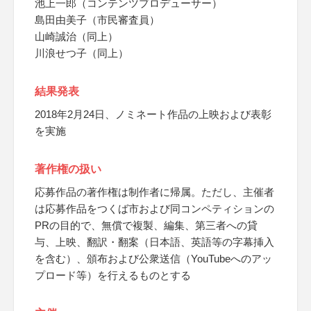
池上一郎（コンテンツプロデューサー）
島田由美子（市民審査員）
山崎誠治（同上）
川浪せつ子（同上）
結果発表
2018年2月24日、ノミネート作品の上映および表彰
を実施
著作権の扱い
応募作品の著作権は制作者に帰属。ただし、主催者
は応募作品をつくば市および同コンペティションの
PRの目的で、無償で複製、編集、第三者への貸
与、上映、翻訳・翻案（日本語、英語等の字幕挿入
を含む）、頒布および公衆送信（YouTubeへのアッ
プロード等）を行えるものとする