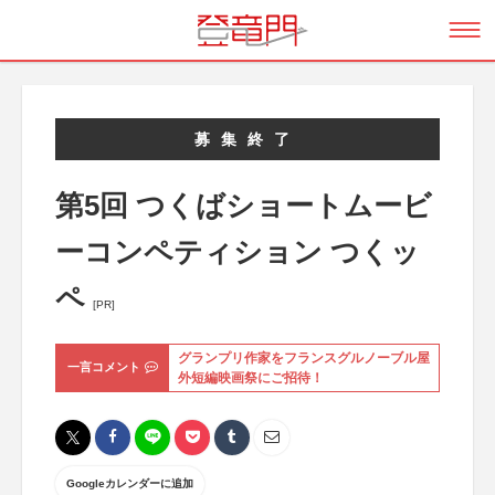
募集終了
第5回 つくばショートムービ
ーコンペティション つくッ
ペ
[PR]
グランプリ作家をフランスグルノーブル屋
一言コメント
外短編映画祭にご招待！
Googleカレンダーに追加