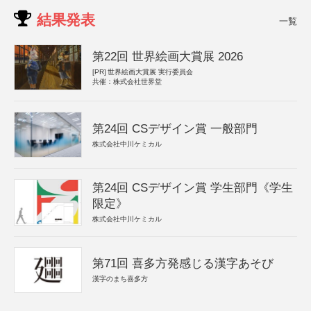
結果発表
一覧
第22回 世界絵画大賞展 2026
[PR]
世界絵画大賞展 実行委員会
共催：株式会社世界堂
第24回 CSデザイン賞 一般部門
株式会社中川ケミカル
第24回 CSデザイン賞 学生部門《学生
限定》
株式会社中川ケミカル
第71回 喜多方発感じる漢字あそび
漢字のまち喜多方