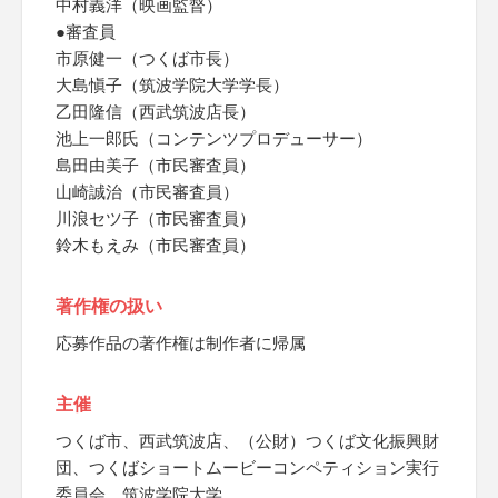
中村義洋（映画監督）
●審査員
市原健一（つくば市長）
大島愼子（筑波学院大学学長）
乙田隆信（西武筑波店長）
池上一郎氏（コンテンツプロデューサー）
島田由美子（市民審査員）
山崎誠治（市民審査員）
川浪セツ子（市民審査員）
鈴木もえみ（市民審査員）
著作権の扱い
応募作品の著作権は制作者に帰属
主催
つくば市、西武筑波店、（公財）つくば文化振興財
団、つくばショートムービーコンペティション実行
委員会、筑波学院大学