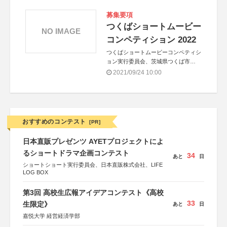
募集要項
つくばショートムービー
NO IMAGE
コンペティション 2022
つくばショートムービーコンペティシ
ョン実行委員会、茨城県つくば市
共催：公益財団法人 つくば文化振興
2021/09/24 10:00
財団
おすすめのコンテスト
[PR]
日本直販プレゼンツ AYETプロジェクトによ
るショートドラマ企画コンテスト
34
あと
日
ショートショート実行委員会、日本直販株式会社、LIFE
LOG BOX
第3回 高校生広報アイデアコンテスト《高校
33
生限定》
あと
日
嘉悦大学 経営経済学部