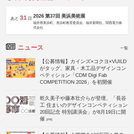
2026 第37回 美浜美術展
31
あと
日
福井県美浜町、美浜町教育委員会、福井新聞社、関西電力株
式会社
ニュース
一覧
【公募情報】カインズ×コクヨ×VUILD
がタッグ、家具・木工品デザインコン
ペティション「CDM Digi Fab
COMPETITION 2026」を初開催
乾久美子や藤本壮介らが登壇、「長谷
工 住まいのデザインコンペティション
20回記念 特別講演会」が8月19日に開
催
[PR]