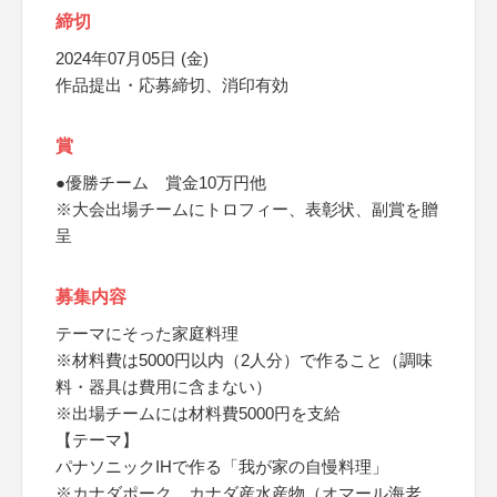
締切
2024年07月05日 (金)
作品提出・応募締切、消印有効
賞
●優勝チーム 賞金10万円他
※大会出場チームにトロフィー、表彰状、副賞を贈
呈
募集内容
テーマにそった家庭料理
※材料費は5000円以内（2人分）で作ること（調味
料・器具は費用に含まない）
※出場チームには材料費5000円を支給
【テーマ】
パナソニックIHで作る「我が家の自慢料理」
※カナダポーク、カナダ産水産物（オマール海老、