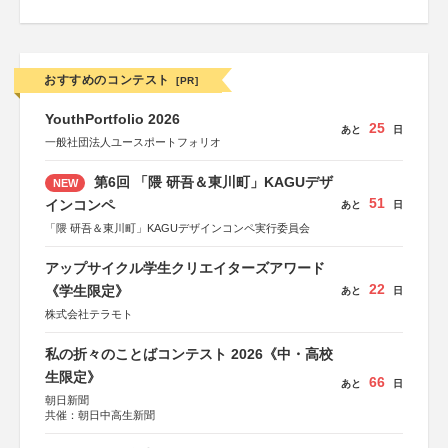
おすすめのコンテスト
[PR]
YouthPortfolio 2026
25
あと
日
一般社団法人ユースポートフォリオ
第6回 「隈 研吾＆東川町」KAGUデザ
NEW
51
インコンペ
あと
日
「隈 研吾＆東川町」KAGUデザインコンペ実行委員会
アップサイクル学生クリエイターズアワード
22
《学生限定》
あと
日
株式会社テラモト
私の折々のことばコンテスト 2026《中・高校
生限定》
66
あと
日
朝日新聞
共催：朝日中高生新聞