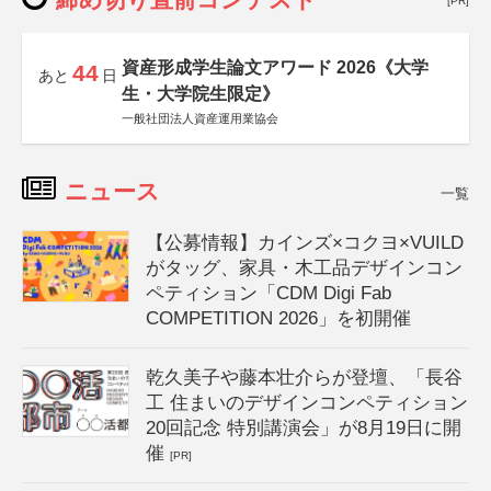
[PR]
資産形成学生論文アワード 2026《大学
44
あと
日
生・大学院生限定》
一般社団法人資産運用業協会
ニュース
一覧
【公募情報】カインズ×コクヨ×VUILD
がタッグ、家具・木工品デザインコン
ペティション「CDM Digi Fab
COMPETITION 2026」を初開催
乾久美子や藤本壮介らが登壇、「長谷
工 住まいのデザインコンペティション
20回記念 特別講演会」が8月19日に開
催
[PR]