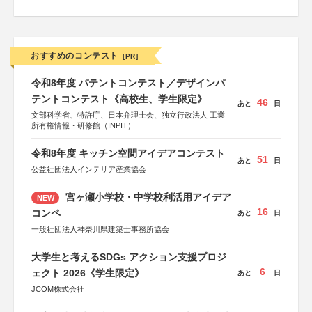
おすすめのコンテスト
[PR]
令和8年度 パテントコンテスト／デザインパ
テントコンテスト《高校生、学生限定》
46
あと
日
文部科学省、特許庁、日本弁理士会、独立行政法人 工業
所有権情報・研修館（INPIT）
令和8年度 キッチン空間アイデアコンテスト
51
あと
日
公益社団法人インテリア産業協会
宮ヶ瀬小学校・中学校利活用アイデア
NEW
16
コンペ
あと
日
一般社団法人神奈川県建築士事務所協会
大学生と考えるSDGs アクション支援プロジ
6
ェクト 2026《学生限定》
あと
日
JCOM株式会社