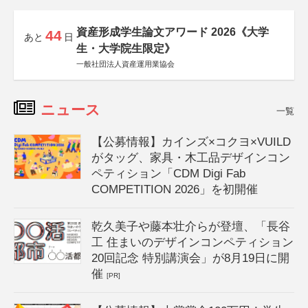
資産形成学生論文アワード 2026《大学
44
あと
日
生・大学院生限定》
一般社団法人資産運用業協会
ニュース
一覧
【公募情報】カインズ×コクヨ×VUILD
がタッグ、家具・木工品デザインコン
ペティション「CDM Digi Fab
COMPETITION 2026」を初開催
乾久美子や藤本壮介らが登壇、「長谷
工 住まいのデザインコンペティション
20回記念 特別講演会」が8月19日に開
催
[PR]