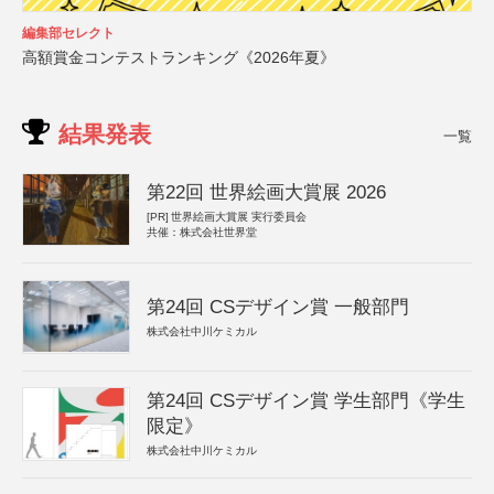
編集部セレクト
高額賞金コンテストランキング《2026年夏》
結果発表
一覧
第22回 世界絵画大賞展 2026
[PR]
世界絵画大賞展 実行委員会
共催：株式会社世界堂
第24回 CSデザイン賞 一般部門
株式会社中川ケミカル
第24回 CSデザイン賞 学生部門《学生
限定》
株式会社中川ケミカル