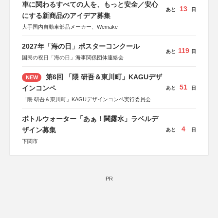
車に関わるすべての人を、もっと安全／安心
13
あと
日
にする新商品のアイデア募集
大手国内自動車部品メーカー、Wemake
2027年「海の日」ポスターコンクール
119
あと
日
国民の祝日「海の日」海事関係団体連絡会
第6回 「隈 研吾＆東川町」KAGUデザ
NEW
51
インコンペ
あと
日
「隈 研吾＆東川町」KAGUデザインコンペ実行委員会
ボトルウォーター「あぁ！関露水」ラベルデ
4
ザイン募集
あと
日
下関市
PR