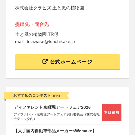
株式会社クラビズ 土と風の植物園
提出先・問合先
土と風の植物園 TR係
mail : toiawase@tsuchikaze.jp
公式ホームページ
おすすめのコンテスト
[PR]
ディファレント京町堀アートフェア2026
本日締切
ディファレント京町堀アートフェア実行委員会（株式会社
チグニッタ内）
【大手国内自動車部品メーカー×Wemake】